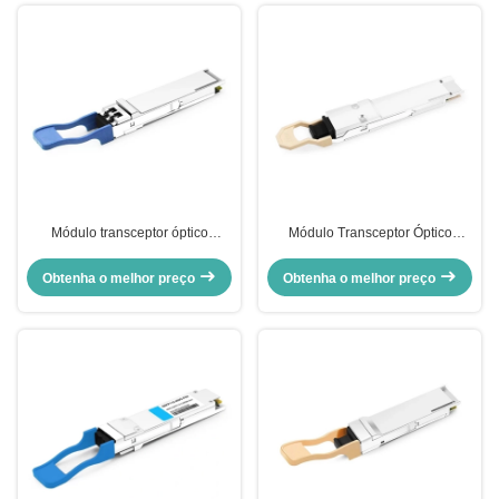
Módulo transceptor óptico
Módulo Transceptor Óptico
Comelink QSFP56-200G-FR4S
Comelink QSFP-DD-200G-SR4
200G QSFP56 FR4 PAM4
2x 100G QSFP-DD SR4 850nm
Obtenha o melhor preço
Obtenha o melhor preço
CWDM4 2km LC SMF FEC
70m/100m OM3/OM4 MTP/MPO-
16 MMF