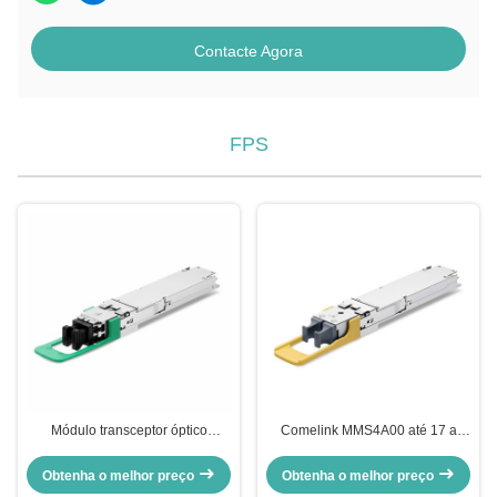
Contacte Agora
FPS
Módulo transceptor óptico
Comelink MMS4A00 até 17 a
InfiniBand compatível com
500m 1600Gbps 1.6T 2xDR4
Comelink 1.6T 2 X FR4 OSFP Flat
Transceptor de fibra óptica de
Obtenha o melhor preço
Obtenha o melhor preço
Top PAM4 1310nm 2km Duplex
modo único OSFP 2xMPO