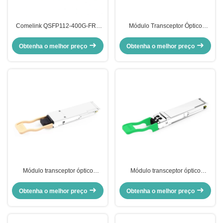
Comelink QSFP112-400G-FR4
Módulo Transceptor Óptico
400G QSFP112 FR4 PAM4
Comelink QSFP56-200G-SR4M
CWDM 2km Duplex LC SMF FEC
200G QSFP56 SR4 PAM4 850nm
Obtenha o melhor preço
Obtenha o melhor preço
módulo de transmissor óptico
100m MTP/MPO APC OM3 FEC
Módulo transceptor óptico
Módulo transceptor óptico
QSFP112-400G-VR4 compatível
QSFP112-400G-LR4 QSFP112
com Comelink 400G QSFP112
LR4 PAM4 CWDM 10km Duplex
Obtenha o melhor preço
Obtenha o melhor preço
VR4 PAM4 850nm 50m
LC SMF FEC 400G QS da
MTP/MPO-12 OM4 FEC
Comelink