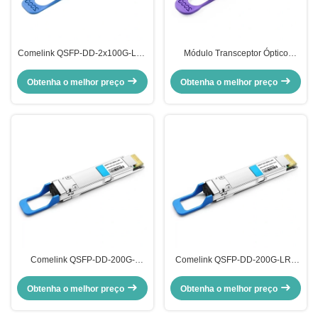
Comelink QSFP-DD-2x100G-LR4
Módulo Transceptor Óptico
2x100GBASE-LR4 QSFP-DD
QSFP-DD-200G-CWDM4-10
LWDM4 10km Módulo
2X100G QSFP-DD CWDM4 10km
Obtenha o melhor preço
Obtenha o melhor preço
Transceptor Óptico SMF CS
Dual CS SMF Comelink
Duplex
Comelink QSFP-DD-200G-
Comelink QSFP-DD-200G-LR4
CWDM4 2X100G QSFP-DD
200G QSFP-DD LR4 PAM4
CWDM4 2km CS SMF módulo de
LWDM4 10km LC SMF FEC
Obtenha o melhor preço
Obtenha o melhor preço
transmissor óptico
módulo de transmissor óptico