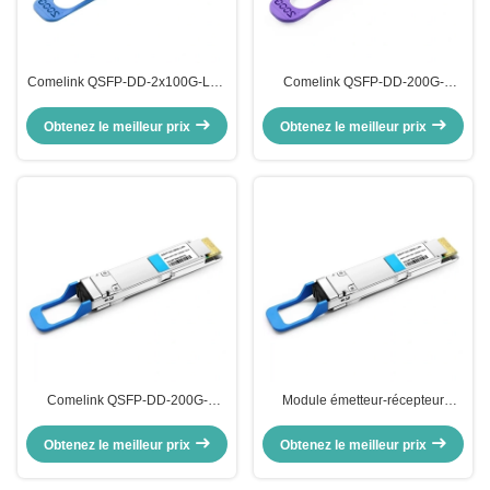
Comelink QSFP-DD-2x100G-LR4
Comelink QSFP-DD-200G-
2x100GBASE-LR4 QSFP-DD
CWDM4-10 2X100G QSFP-DD
LWDM4 10km Module émetteur-
CWDM4 10km Module émetteur-
Obtenez le meilleur prix
Obtenez le meilleur prix
récepteur optique duplex CS SMF
récepteur optique SMF Dual CS
Comelink QSFP-DD-200G-
Module émetteur-récepteur
CWDM4 2X100G QSFP-DD
optique Comelink QSFP-DD-
CWDM4 2km CS SMF Module de
200G-LR4 200G QSFP-DD LR4
Obtenez le meilleur prix
Obtenez le meilleur prix
récepteur optique
PAM4 LWDM4 10km LC SMF
FEC