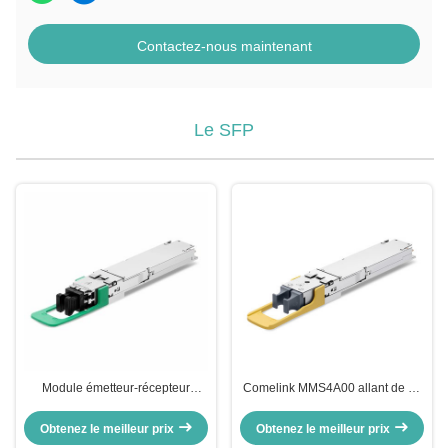
Contactez-nous maintenant
Le SFP
Module émetteur-récepteur
Comelink MMS4A00 allant de 17
optique InfiniBand Comelink
à 500m 1600Gbps 1.6T 2xDR4
Compatible 1.6T 2 X FR4 OSFP
Transcepteur à fibre optique à
Obtenez le meilleur prix
Obtenez le meilleur prix
Flat Top PAM4 1310nm 2km
double port OSFP 2xMPO