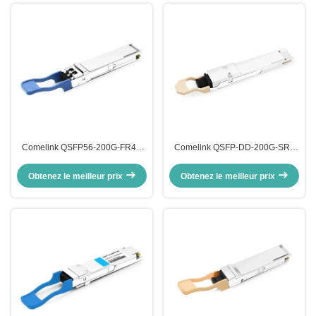
Comelink QSFP56-200G-FR4S
Comelink QSFP-DD-200G-SR4
200G QSFP56 FR4 PAM4
2x 100G QSFP-DD SR4 850nm
CWDM4 2km LC SMF FEC
70m/100m OM3/OM4 MTP/MPO-
Obtenez le meilleur prix
Obtenez le meilleur prix
Module de récepteur optique
16 MMF Module de récepteur
optique