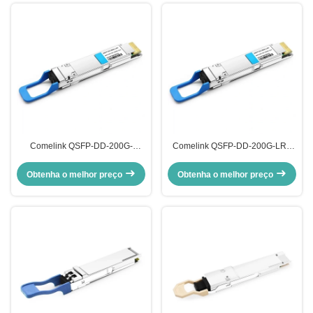
Comelink QSFP-DD-200G-
Comelink QSFP-DD-200G-LR4
CWDM4 2X100G QSFP-DD
200G QSFP-DD LR4 PAM4
CWDM4 2km CS SMF módulo de
LWDM4 10km LC SMF FEC
Obtenha o melhor preço
Obtenha o melhor preço
transmissor óptico
módulo de transmissor óptico