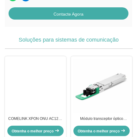
Contacte Agora
Soluções para sistemas de comunicação
COMELINK XPON ONU AC1200
Módulo transceptor óptico
WIFI5 4GE+1POTS+WIFI
InfiniBand compatível com
2.4G&5.8G Wireless Onu
Comelink 1.6T 2 X FR4 OSFP Flat
Obtenha o melhor preço
Obtenha o melhor preço
Top PAM4 1310nm 2km Duplex