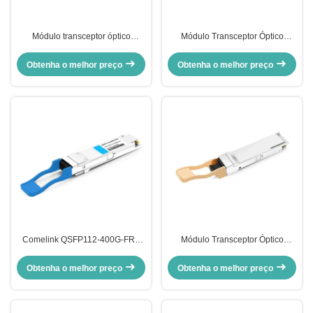
Módulo transceptor óptico
Módulo Transceptor Óptico
Comelink QSFP56-200G-FR4S
Comelink QSFP-DD-200G-SR4
200G QSFP56 FR4 PAM4
2x 100G QSFP-DD SR4 850nm
Obtenha o melhor preço
Obtenha o melhor preço
CWDM4 2km LC SMF FEC
70m/100m OM3/OM4 MTP/MPO-
16 MMF
Comelink QSFP112-400G-FR4
Módulo Transceptor Óptico
400G QSFP112 FR4 PAM4
Comelink QSFP56-200G-SR4M
CWDM 2km Duplex LC SMF FEC
200G QSFP56 SR4 PAM4 850nm
Obtenha o melhor preço
Obtenha o melhor preço
módulo de transmissor óptico
100m MTP/MPO APC OM3 FEC