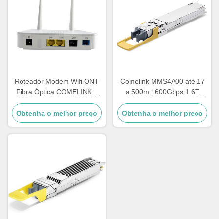
Roteador Modem Wifi ONT
Comelink MMS4A00 até 17
Fibra Óptica COMELINK 1
a 500m 1600Gbps 1.6T
GE 1 FE 1 POT 2 LAN Gpon
2xDR4 Transceptor de fibra
Obtenha o melhor preço
ONU
óptica de modo único OSFP
Obtenha o melhor preço
2xMPO 1310nm