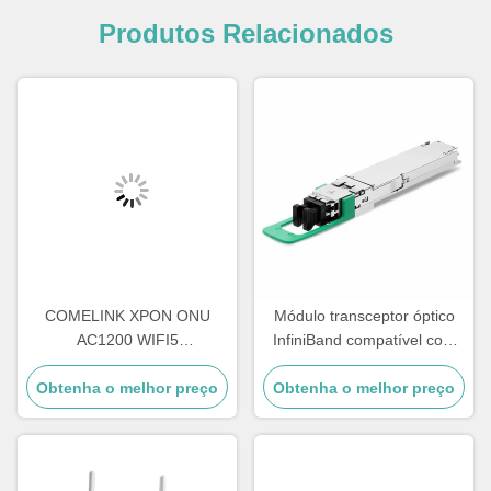
Produtos Relacionados
COMELINK XPON ONU
Módulo transceptor óptico
AC1200 WIFI5
InfiniBand compatível com
4GE+1POTS+WIFI
Comelink 1.6T 2 X FR4
Obtenha o melhor preço
2.4G&5.8G Wireless Onu
Obtenha o melhor preço
OSFP Flat Top PAM4
1310nm 2km Duplex
LC/UPC SMF