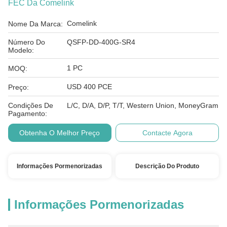
FEC Da Comelink
Comelink
Nome Da Marca:
Número Do
QSFP-DD-400G-SR4
Modelo:
1 PC
MOQ:
USD 400 PCE
Preço:
Condições De
L/C, D/A, D/P, T/T, Western Union, MoneyGram
Pagamento:
Obtenha O Melhor Preço
Contacte Agora
Informações Pormenorizadas
Descrição Do Produto
Informações Pormenorizadas