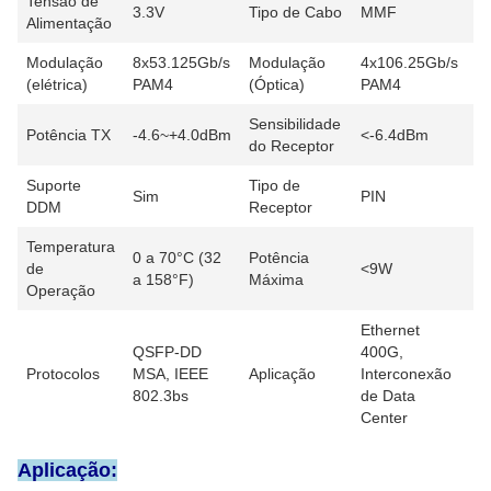
Tensão de
3.3V
Tipo de Cabo
MMF
Alimentação
Modulação
8x53.125Gb/s
Modulação
4x106.25Gb/s
(elétrica)
PAM4
(Óptica)
PAM4
Sensibilidade
Potência TX
-4.6~+4.0dBm
<-6.4dBm
do Receptor
Suporte
Tipo de
Sim
PIN
DDM
Receptor
Temperatura
0 a 70°C (32
Potência
de
<9W
a 158°F)
Máxima
Operação
Ethernet
QSFP-DD
400G,
Protocolos
MSA, IEEE
Aplicação
Interconexão
802.3bs
de Data
Center
Aplicação: