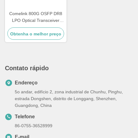
Comelink 800G OSFP DR8
LPO Optical Transceiver
Module, compatível com
Obtenha o melhor preço
800GBASE 2 x DR4/DR8
OSFP Ethernet Modules
Ópticos de Modo Único, 2 x
MPO-12,1310nm 500m
Contato rápido
Endereço
5o andar, edifício 2, zona industrial de Chunhu, Pinghu,
estrada Dongshen, distrito de Longgang, Shenzhen,
Guangdong, China
Telefone
86-0755-36528999
E-mail