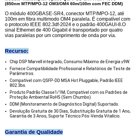
(850nm MTP/MPO-12 OM3/OM4 60m/100m com FEC DDM)
O módulo 400GBASE-SR4, conector MTP/MPO-12, até
100m em fibra multimodo OM4 paralela. É compatível com
o protocolo IEEE 802.3df-2024 e o padrão 400GAUI-8.
O
sinal Ethernet de 400 Gigabit é transportado por quatro
vias paralelas por um comprimento de onda por via.
Recurso:
Chip DSP Marvell integrado, Consumo Máximo de Energia ≤9W.
Fornece Compatibilidade Profissional e Relatórios de Teste de
Parâmetros.
Compatível com QSFP-DD MSA Hot Pluggable, Padrão IEEE
802.3bs.
Produto Padrão Classe1/1M, Compatível com os Padrões de
Proteção Ambiental RoHS (Sem Chumbo).
DDM (Monitoramento de Diagnóstico Digital) Suportado.
Devolução Gratuita de 30 Dias, Substituição Gratuita de 1 Ano,
Garantia de 3 Anos, Suporte Técnico Pós-Venda Vitalício.
Garantia de Qualidade