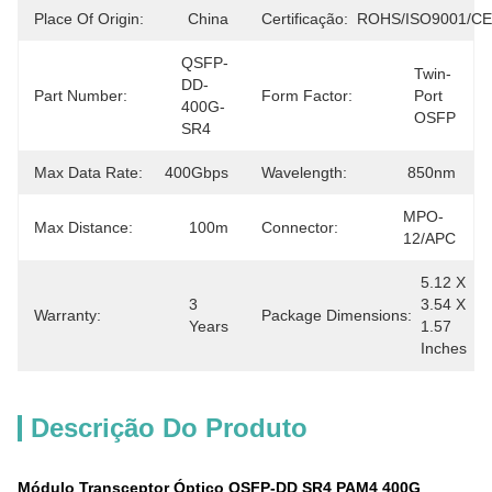
Place Of Origin:
China
Certificação:
ROHS/ISO9001/CE
QSFP-
Twin-
DD-
Part Number:
Form Factor:
Port 
400G-
OSFP
SR4
Max Data Rate:
400Gbps
Wavelength:
850nm
MPO-
Max Distance:
100m
Connector:
12/APC
5.12 X 
3 
3.54 X 
Warranty:
Package Dimensions:
Years
1.57 
Inches
Descrição Do Produto
Módulo Transceptor Óptico QSFP-DD SR4 PAM4 400G