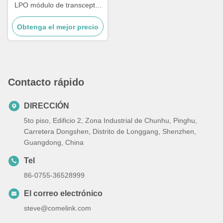
LPO módulo de transceptor
óptico, compatible con
Obtenga el mejor precio
800GBASE 2 x DR4/DR8
OSFP Ethernet módulos
ópticos de modo único, 2 x
MPO-12,1310nm 500m
Contacto rápido
DIRECCIÓN
5to piso, Edificio 2, Zona Industrial de Chunhu, Pinghu,
Carretera Dongshen, Distrito de Longgang, Shenzhen,
Guangdong, China
Tel
86-0755-36528999
El correo electrónico
steve@comelink.com