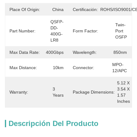
Place Of Origin:
China
Certificación:
ROHS/ISO9001/C
QSFP-
Twin-
DD-
Part Number:
Form Factor:
Port 
400G-
OSFP
LR8
Max Data Rate:
400Gbps
Wavelength:
850nm
MPO-
Max Distance:
10km
Connector:
12/APC
5.12 X 
3 
3.54 X 
Warranty:
Package Dimensions:
Years
1.57 
Inches
Descripción Del Producto