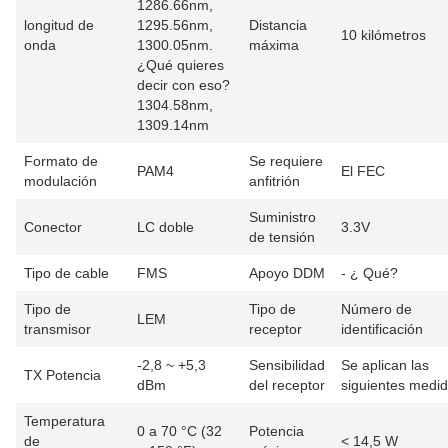
1286.66nm,
longitud de
1295.56nm,
Distancia
10 kilómetros
onda
1300.05nm.
máxima
¿Qué quieres
decir con eso?
1304.58nm,
1309.14nm
Formato de
Se requiere
PAM4
El FEC
modulación
anfitrión
Suministro
Conector
LC doble
3.3V
de tensión
Tipo de cable
FMS
Apoyo DDM
- ¿ Qué?
Tipo de
Tipo de
Número de
LEM
transmisor
receptor
identificación
-2,8 ~ +5,3
Sensibilidad
Se aplican las
TX Potencia
dBm
del receptor
siguientes medid
Temperatura
0 a 70 °C (32
Potencia
de
< 14,5 W