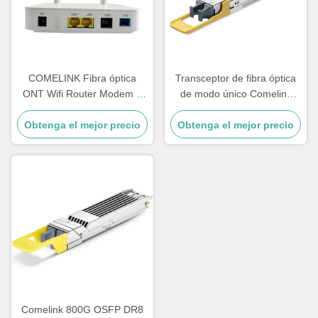
COMELINK Fibra óptica
Transceptor de fibra óptica
ONT Wifi Router Modem 1
de modo único Comelink
GE 1 FE 1 POT 2 LAN Gpon
MMS4A00 hasta 17 a 500m
Obtenga el mejor precio
ONU
1600Gbps 1.6T 2xDR4 Twin-
Obtenga el mejor precio
port OSFP 2xMPO 1310nm
Comelink 800G OSFP DR8