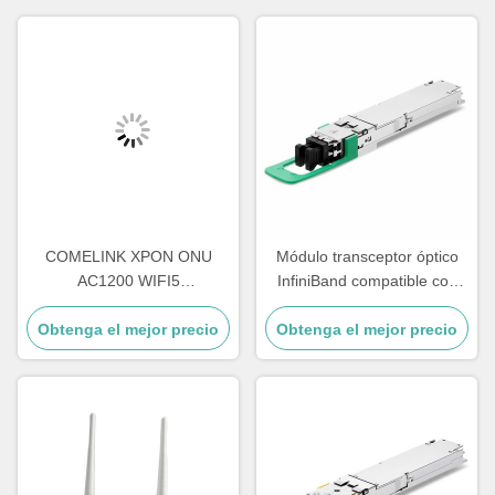
COMELINK XPON ONU
Módulo transceptor óptico
AC1200 WIFI5
InfiniBand compatible con
4GE+1POTS+WIFI
Comelink 1.6T 2 X FR4
Obtenga el mejor precio
2.4G&5.8G Wireless Onu
Obtenga el mejor precio
OSFP Flat Top PAM4
1310nm 2km Duplex
LC/UPC SMF