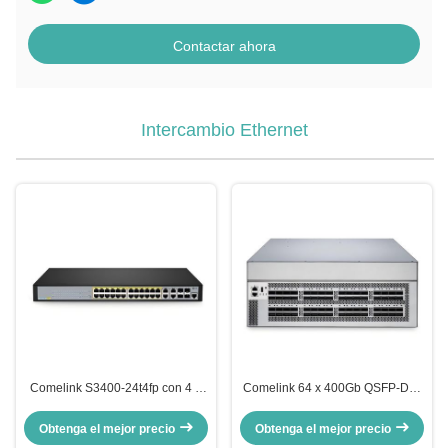
Contactar ahora
Intercambio Ethernet
Comelink S3400-24t4fp con 4 X
Comelink 64 x 400Gb QSFP-DD,
1GB Switch Gigabit Ethernet
PicOS, Broadcom Chip, Switch de
Poe+ de 8 puertos
centro de datos L3 Ethernet de 64
Obtenga el mejor precio
Obtenga el mejor precio
puertos