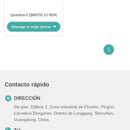
Quantum-2 QM9700 1U NDR
400G 64 puertos 32 puertos
OSFP conmutador inteligente de
Obtenga el mejor precio
red InfiniBand NDR
1
Contacto rápido
DIRECCIÓN
5to piso, Edificio 2, Zona Industrial de Chunhu, Pinghu,
Carretera Dongshen, Distrito de Longgang, Shenzhen,
Guangdong, China