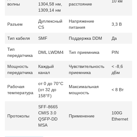
10 км
волны
1304,58 нм,
расстояние
1309,14 нм
Дуплексный
Напряжение
Разъем
3,3 В
CS
питания
Тип кабеля
SMF
Поддержка DDM
Да
Тип
DML LWDM4
Тип приемника
PIN
передатчика
Мощность
Каждый
Чувствительность
< -8,6
передатчика
канал
приемника
дБм
от 0 до 70°C
Рабочая
Максимальная
(от 32 до
< 8 Вт
температура
мощность
158°F)
SFF-8665
CMIS 3.0
100G
Протоколы
Применение
QSFP-DD
Ethernet
MSA