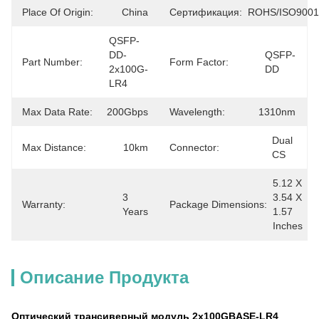
Place Of Origin:
China
Сертификация:
ROHS/ISO9001
QSFP-
DD-
QSFP-
Part Number:
Form Factor:
2x100G-
DD
LR4
Max Data Rate:
200Gbps
Wavelength:
1310nm
Dual 
Max Distance:
10km
Connector:
CS
5.12 X 
3 
3.54 X 
Warranty:
Package Dimensions:
Years
1.57 
Inches
Описание Продукта
Оптический трансиверный модуль 2x100GBASE-LR4