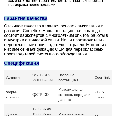
замена, 3-летняя гарантия, пожизненная техническая
поддержка после продажи.
Гарантия качества
Отличное качество является основой выживания и
развития Comelink. Наша операционная команда
состоит из экспертов с многолетним опытом работы в
индустрии оптической связи. Наши производители -
первоклассные производители в отрасли. Многие из
них имеют квалификацию OEM для первоклассных
производителей системного оборудования.
Спецификация
QSFP-DD-
Название
Артикул
Coemlink
2x100G-LR4
поставщика
Максимальная
Форм-
212,5
QSFP-DD
скорость передачи
фактор
Гбит/с
данных
1295,56 нм,
Длина
1300,05 нм
Максимальное