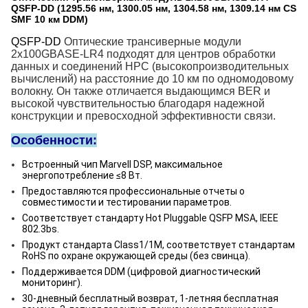
QSFP-DD (1295.56 нм, 1300.05 нм, 1304.58 нм, 1309.14 нм CS
SMF 10 км DDM)
QSFP-DD
Оптические трансиверные модули
2x100GBASE-LR4 подходят для центров обработки
данных и соединений HPC (высокопроизводительных
вычислений) на расстояние до 10 км по одномодовому
волокну. Он также отличается выдающимся BER и
высокой чувствительностью благодаря надежной
конструкции и превосходной эффективности связи.
Особенности:
Встроенный чип Marvell DSP, максимальное
энергопотребление ≤8 Вт.
Предоставляются профессиональные отчеты о
совместимости и тестировании параметров.
Соответствует стандарту Hot Pluggable QSFP MSA, IEEE
802.3bs.
Продукт стандарта Class1/1M, соответствует стандартам
RoHS по охране окружающей среды (без свинца).
Поддерживается DDM (цифровой диагностический
мониторинг).
30-дневный бесплатный возврат, 1-летняя бесплатная