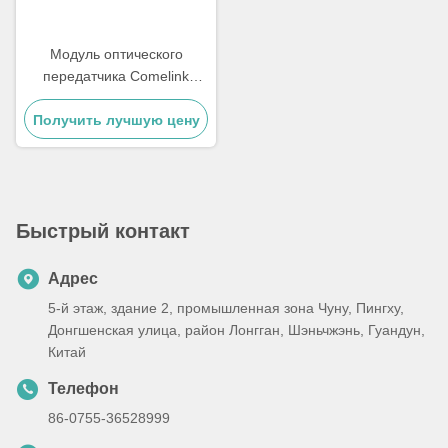
Модуль оптического
передатчика Comelink
800G OSFP DR8 LPO,
совместим с 800GBASE 2 x
Получить лучшую цену
DR4/DR8 Модуль
оптического одномода
OSFP Ethernet, 2 x MPO-
12,1310nm 500m
Быстрый контакт
Адрес
5-й этаж, здание 2, промышленная зона Чуну, Пингху,
Донгшенская улица, район Лонгган, Шэньчжэнь, Гуандун,
Китай
Телефон
86-0755-36528999