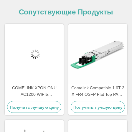
Сопутствующие Продукты
COMELINK XPON ONU
Comelink Compatible 1.6T 2
AC1200 WIFI5
X FR4 OSFP Flat Top PAM4
4GE+1POTS+WIFI
1310nm 2 км Дуплексный
Получить лучшую цену
2.4G&5.8G Wireless Onu
Получить лучшую цену
LC/UPC SMF Модуль
оптического передатчика
InfiniBand