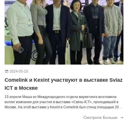
2024-05-15
Comelink и Kexint участвуют в выставке Sviaz
ICT в Москве
23 апреля Маша из Международного отдела маркетинга возглавила
коллег компании для участия в выставке «Связь-ICT», проходившей в
Москве. На этой выставке у Kexint и Comelink был стенд площадью 20
квадратных метров, при этом Comelink в основном демонстрировала
Смотрите Больше
клиентам OLT ONT. Kexint в основном предс...