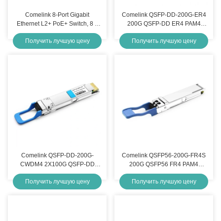
Comelink 8-Port Gigabit
Comelink QSFP-DD-200G-ER4
Ethernet L2+ PoE+ Switch, 8 x
200G QSFP-DD ER4 PAM4
PoE+ Ports 130W, с 2 x 1Gb
LWDM4 40km LC SMF FEC
Получить лучшую цену
Получить лучшую цену
SFP, без вентилятора
оптический приемник модуль
Comelink QSFP-DD-200G-
Comelink QSFP56-200G-FR4S
CWDM4 2X100G QSFP-DD
200G QSFP56 FR4 PAM4
CWDM4 2km CS SMF
CWDM4 2km LC SMF FEC
Получить лучшую цену
Получить лучшую цену
оптический приемник модуль
оптический модуль приемника