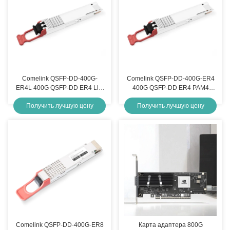
Comelink QSFP-DD-400G-
Comelink QSFP-DD-400G-ER4
ER4L 400G QSFP-DD ER4 Lite
400G QSFP-DD ER4 PAM4
30 км LWDM4 LC SMF с
LWDM4 40 км LC SMF без
Получить лучшую цену
Получить лучшую цену
модулем оптического
оптического модуля
передатчика FEC
приемника FEC
Comelink QSFP-DD-400G-ER8
Карта адаптера 800G