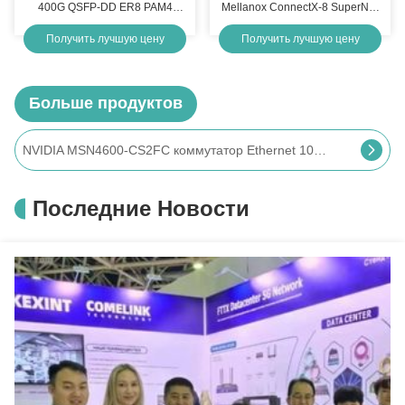
400G QSFP-DD ER8 PAM4
Mellanox ConnectX-8 SuperNIC
LWDM8 40km LC SMF FEC
для сервера Ai Карта сети с
Получить лучшую цену
Получить лучшую цену
оптический приемник модуль
двойным портом InfiniBand
Больше продуктов
NVIDIA MSN4600-CS2FC коммутатор Ethernet 100GbE 2U на базе Spectrum-3 с Cumulus, x86 CPU, стандартная глубина, воздушный поток P2C, комплект рельсов, Linux, 64 порта QSFP28, 2 блока питания переменного тока
Последние Новости