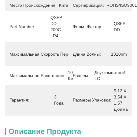
Место Происхождения:
Китай
Сертификация:
ROHS/ISO9001
QSFP-
DD-
QSFP-
Part Number:
Форм -фактор:
200G-
DD
LR4
200 
Максимальная Скорость Передачи Данных:
Длина Волны:
Гбит 
1310nm
/ С
10 
Двухкомнатный 
Максимальное Расстояние:
Разъем:
Км
LC
5,12 Х 
3 
3,54 Х 
Гарантия:
Размеры Упаковки:
Года
1,57 
Дюйма
Описание Продукта