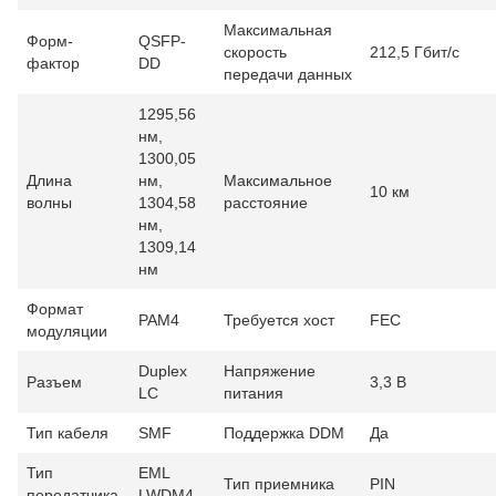
Максимальная
Форм-
QSFP-
скорость
212,5 Гбит/с
фактор
DD
передачи данных
1295,56
нм,
1300,05
Длина
нм,
Максимальное
10 км
волны
1304,58
расстояние
нм,
1309,14
нм
Формат
PAM4
Требуется хост
FEC
модуляции
Duplex
Напряжение
Разъем
3,3 В
LC
питания
Тип кабеля
SMF
Поддержка DDM
Да
Тип
EML
Тип приемника
PIN
передатчика
LWDM4