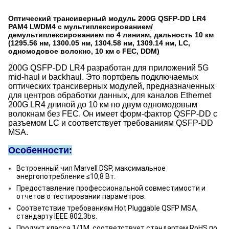
Оптический трансиверный модуль 200G QSFP-DD LR4
PAM4 LWDM4 с мультиплексированием/
демультиплексированием по 4 линиям, дальность 10 км
(1295.56 нм, 1300.05 нм, 1304.58 нм, 1309.14 нм, LC,
одномодовое волокно, 10 км с FEC, DDM)
200G QSFP-DD LR4 разработан для приложений 5G
mid-haul и backhaul. Это портфель подключаемых
оптических трансиверных модулей, предназначенных
для центров обработки данных, для каналов Ethernet
200G LR4 длиной до 10 км по двум одномодовым
волокнам без FEC. Он имеет форм-фактор QSFP-DD с
разъемом LC и соответствует требованиям QSFP-DD
MSA.
Особенности:
Встроенный чип Marvell DSP, максимальное
энергопотребление ≤10,8 Вт.
Предоставление профессиональной совместимости и
отчетов о тестировании параметров.
Соответствие требованиям Hot Pluggable QSFP MSA,
стандарту IEEE 802.3bs.
Продукт класса 1/1M, соответствует стандартам RoHS по