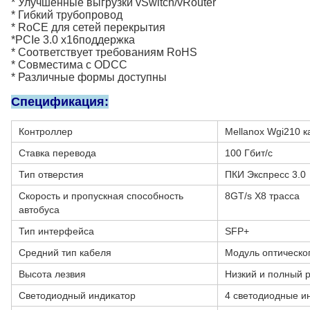
* Улучшенные выгрузки vSwitch/vRouter
* Гибкий трубопровод
* RoCE для сетей перекрытия
*
PCIe 3.0 x16
поддержка
* Соответствует требованиям RoHS
* Совместима с ODCC
* Различные формы доступны
Спецификация:
Контроллер
Mellanox Wgi210 к
Ставка перевода
100 Гбит/с
Тип отверстия
ПКИ Экспресс 3.0
Скорость и пропускная способность
8GT/s X8 трасса
автобуса
Тип интерфейса
SFP+
Средний тип кабеля
Модуль оптическо
Высота лезвия
Низкий и полный 
Светодиодный индикатор
4 светодиодные и