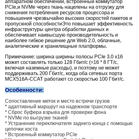
аппаратном обеспечении, встроенный коммутатор
PCIe,и NVMe через ткань нацелены на отгрузку для
снижения потребления ресурсов процессора и
повышения чрезвычайно высоких скоростей пакетов и
пропускной способностиЭто повышает эффективность
инфраструктуры центра обработки данных и
обеспечивает наивысшую производительность и
наиболее гибкое решение для Web 2.0, облачные,
аналитические и хранилищные платформы.
Примечание: ширина ширины полосы PCIe 3.0 x16
может составлять только 128 Гбит/с (=16 * 8 ГТ/с,
включая наземные расходы), и поэтому не может
поддерживать 200 Гбит/с, когда оба сетевых порта
MCX516A-CCAT работают со скоростью 100 Гбит/с.
Особенности:
Сопоставление меток и место встречи грузов
* адаптивный маршрут на надежном транспорте
* Сброс буфера взрыва для проверки фона
* NVMe по выгрузке тканей
* Устранение переключателя заднего конца с помощью
цепочки хоста
* Встроенный коммутатор PCIe