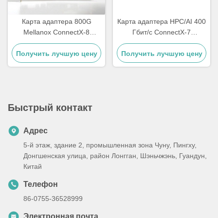
Карта адаптера 800G
Карта адаптера HPC/AI 400
Mellanox ConnectX-8
Гбит/с ConnectX-7
SuperNIC для сервера Ai
MCX755106AC-HEAT с
Получить лучшую цену
Карта сети с двойным
аппаратной крипто-картой
Получить лучшую цену
портом InfiniBand
сети Smart NIC Dual Port
Быстрый контакт
Адрес
5-й этаж, здание 2, промышленная зона Чуну, Пингху,
Донгшенская улица, район Лонгган, Шэньчжэнь, Гуандун,
Китай
Телефон
86-0755-36528999
Электронная почта