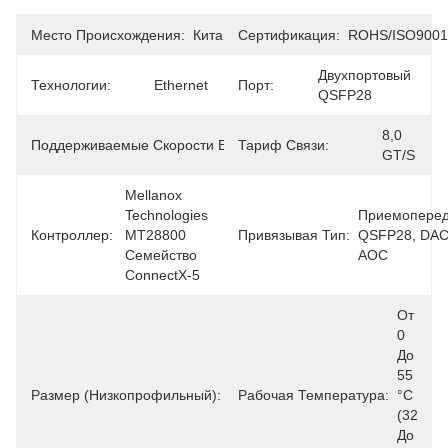
Место Происхождения:
Китай
Сертификация:
ROHS/ISO9001
Двухпортовый 
Технологии:
Ethernet
Порт:
QSFP28
8,0 
Поддерживаемые Скорости Ethernet:
Тариф Связи:
100/50/40/25/10/1GbE
GT/s
Mellanox 
Technologies 
Приемопереда
Контроллер:
MT28800 
Привязывая Тип:
QSFP28, DAC 
Семейство 
AOC
ConnectX-5
От 
2.71 
0 
Дюйма 
До 
X 5.6 
55 
Дюйма 
Размер (низкопрофильный):
Рабочая Температура:
°C 
(68.90 
(32 
Мм X 
До 
142.24 