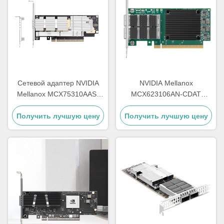
Сетевой адаптер NVIDIA
NVIDIA Mellanox
Mellanox MCX75310AAS-
MCX623106AN-CDAT
NEAT ConnectX®-7
ConnectX-6 Dx EN сетевая
Получить лучшую цену
InfiniBand & Ethernet,
Получить лучшую цену
интерфейсная карта,
400GbE/NDR,
100GbE с двумя портами
однопортовый OSFP
QSFP56