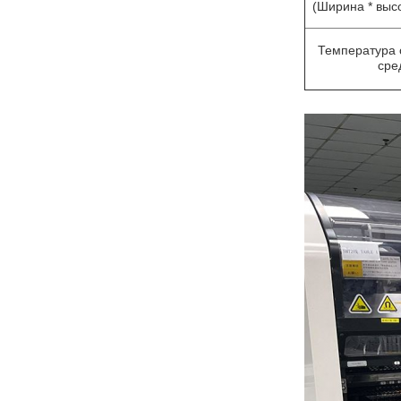
(Ширина * высо
Температура
сре