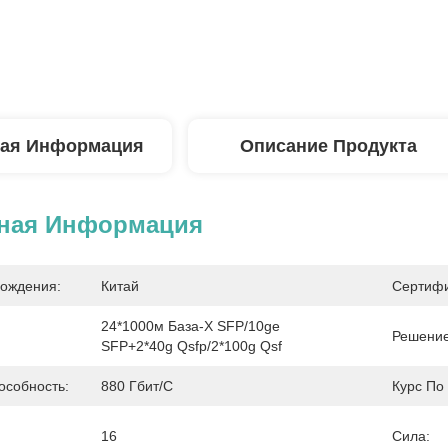
ая Информация
Описание Продукта
ная Информация
ождения:
Китай
Сертифи
24*1000м База-X SFP/10ge 
Решение
SFP+2*40g Qsfp/2*100g Qsf
собность:
880 Гбит/с
Курс По
16
Сила: