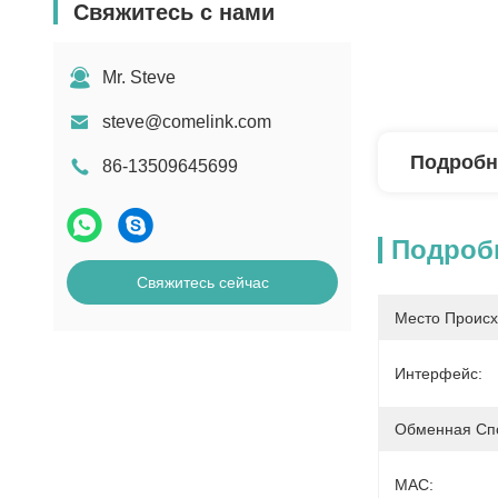
Свяжитесь с нами
Mr. Steve
steve@comelink.com
Подробн
86-13509645699
Подроб
Свяжитесь сейчас
Место Происх
Интерфейс:
Обменная Спо
MAC: