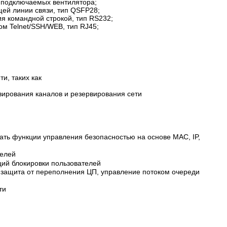
а подключаемых вентилятора;
щей линии связи, тип QSFP28;
я командной строкой, тип RS232;
м Telnet/SSH/WEB, тип RJ45;
и, таких как
вирования каналов и резервирования сети
ть функции управления безопасностью на основе MAC, IP,
телей
ций блокировки пользователей
, защита от переполнения ЦП, управление потоком очереди
ти