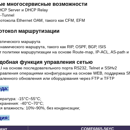
е многосервисные возможности
HCP Server и DHCP Relay
-Tunnel
отокола Ethernet OAM, такого как CFM, EFM
отокол маршрутизации
татического маршрута
намического маршрута, такого как RIP, OSPF, BGP, ISIS
 политики маршрутизации на основе Route-map, IP-ACL, AS-path и I
удобная функция управления сетью
I на основе последовательного порта RS232, Telnet и SSHv2
правления операциями конфигурации на основе WEB, поддержка S
даленного обновления или оборудования через FTP и TFTP
еда:
ература: -15°C~55°C;
хранения: -40°C~70°C;
ая влажность: 10%~90%, без конденсации;
ция:
ент
COME686
5
-5
6Y
C