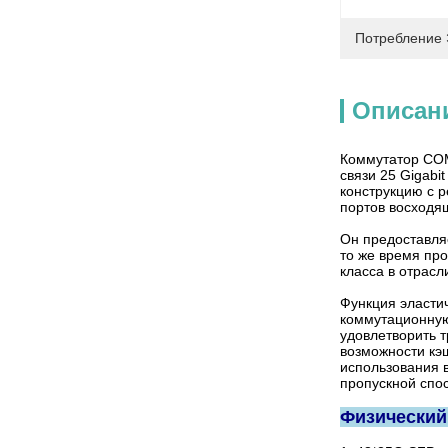
Потребление 
Описан
Коммутатор COM
связи 25 Gigabi
конструкцию с 
портов восходя
Он предоставляе
то же время пр
класса в отрасл
Функция эластич
коммутационную
удовлетворить 
возможности кэ
использования 
пропускной спо
Физический