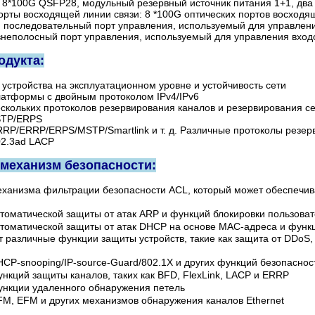
, 8*100G QSFP28, модульный резервный источник питания 1+1, дв
орты восходящей линии связи: 8 *100G оптических портов восходя
и: последовательный порт управления, используемый для управлени
внеполосный порт управления, используемый для управления входо
одукта:
 устройства на эксплуатационном уровне и устойчивость сети
латформы с двойным протоколом IPv4/IPv6
скольких протоколов резервирования каналов и резервирования сет
STP/ERPS
RRP/ERRP/ERPS/MSTP/Smartlink и т. д. Различные протоколы резер
02.3ad LACP
механизм безопасности:
еханизма фильтрации безопасности ACL, который может обеспечива
втоматической защиты от атак ARP и функций блокировки пользова
втоматической защиты от атак DHCP на основе MAC-адреса и функ
т различные функции защиты устройств, такие как защита от DDoS
CP-snooping/IP-source-Guard/802.1X и других функций безопаснос
нкций защиты каналов, таких как BFD, FlexLink, LACP и ERRP
ункции удаленного обнаружения петель
FM, EFM и других механизмов обнаружения каналов Ethernet