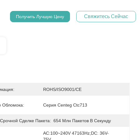
Свяжитесь Сейчас
Получить Лучшую Цену
кация:
ROHS/ISO9001/CE
 Обломока:
Серия Centeg Ctc713
 Срочной Сделке Пакета:
654 Млн Пакетов В Секунду
AC:100~240V 47163Hz;DC: 36V-
75V