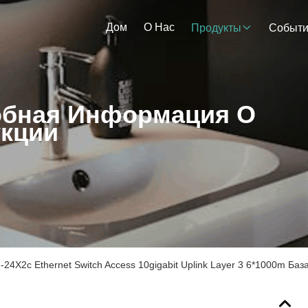
Дом
О Нас
Продукты
Событ
бная Информация О
кции
24X2c Ethernet Switch Access 10gigabit Uplink Layer 3 6*1000m Ба