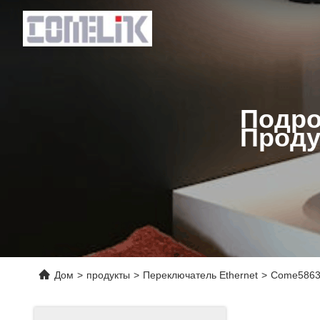
Подро
Проду
Дом
>
продукты
>
Переключатель Ethernet
>
Come5863-