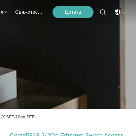
Свяжитесь С Нами
Цитата
ия
за-X SFP/10ge SFP+
Come5863-24X2c Ethernet Switch Access