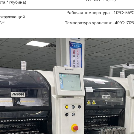
та * глубина)
Рабочая температура: -10ºC~55º
 окружающей
ды
Температура хранения: -40ºC~70º