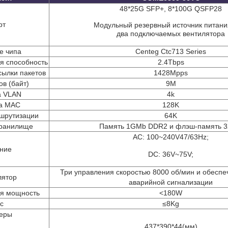
48*25G SFP+, 8*100G QSFP28
рт
Модульный резервный источник питани
два подключаемых вентилятора
е чипа
Centeg Ctc713 Series
я способность
2.4Tbps
сылки пакетов
1428Mpps
ов (байт)
9M
а VLAN
4k
а MAC
128K
шрутизации
64K
хранилище
Память 1GMb DDR2 и флэш-память 
AC: 100~240V47/63Hz;
ние
DC: 36V~75V;
Три управления скоростью 8000 об/мин и обесп
лятор
аварийной сигнализации
я мощность
<180W
с
≤8Kg
еры
437*390*44(мм)