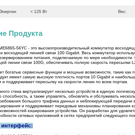
Энергии:
< 125 Вт
Вес:
ие Продукта
E6865-56YC - это высокопроизводительный коммутатор восходяще
t и восходящей линией связи 100 Gigabit. Весь коммутатор исполь
резервированием питания, подключаемую по мере необходимости. О
щей линии связи 100G, обеспечивать полную скорость пересылки L2
т богатые сервисные функции и мощные возможности, такие как по
одукт имеет самую высокую плотность портов 10 Gigabit и наибол
и и поддерживает пересылку на скорости линии по всем портам.
ного стека виртуализирует несколько устройств в единую логичес
 способность, а также управлять, обновлять и обслуживать неско
требования большого трафика данных и неблокирующей передачи в
ширования и поддерживает передовые механизмы планирования к
возможностей кэширования устройства. Он разработан для удовлет
собности сетевых приложений в сетях предприятий следующего поко
 интерфейс: