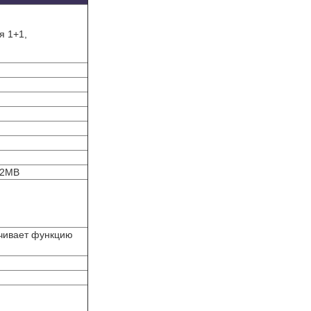
я 1+1,
32MB
ечивает функцию