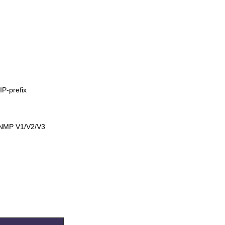
P-prefix
NMP V1/V2/V3