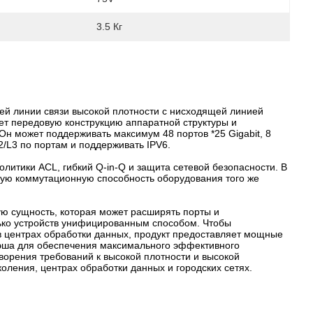
3.5 Кг
й линии связи высокой плотности с нисходящей линией
зует передовую конструкцию аппаратной структуры и
н может поддерживать максимум 48 портов *25 Gigabit, 8
/L3 по портам и поддерживать IPV6.
литики ACL, гибкий Q-in-Q и защита сетевой безопасности. В
ьшую коммутационную способность оборудования того же
кую сущность, которая может расширять порты и
лько устройств унифицированным способом. Чтобы
 центрах обработки данных, продукт предоставляет мощные
эша для обеспечения максимального эффективного
ворения требований к высокой плотности и высокой
ления, центрах обработки данных и городских сетях.