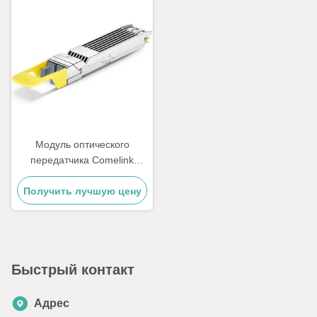
Модуль оптического
передатчика Comelink
800G OSFP DR8 LPO,
совместим с 800GBASE 2 x
Получить лучшую цену
DR4/DR8 Модуль
оптического одномода
OSFP Ethernet, 2 x MPO-
12,1310nm 500m
Быстрый контакт
Адрес