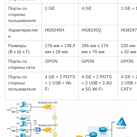
Порты со
1 GE
4 GE
1 GE + 
стороны
пользователя
Характеристик
HG8245H
HG8245Q
HG824
и
Размеры
176 мм x 138,5
285 мм x 174
220 мм 
(В x Ш x Г)
мм x 28 мм
мм x 70 мм
x 32 мм
Порты со
GPON
GPON
GPON
стороны сети
Порты со
4 GE + 2 POTS
4 GE + 2 POTS
4 GE + 
стороны
+ 1 USB + Wi-
+ 2 USB + 2,4G
1 USB +
пользователя
Fi
и 5G Wi-Fi
CATV