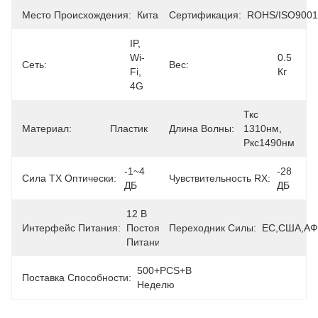
Место Происхождения:
Китай
Сертификация:
ROHS/ISO9001
IP, 
Wi-
0.5 
Сеть:
Вес:
Fi, 
Кг
4G
Ткс 
Материал:
Пластик
Длина Волны:
1310нм, 
Ркс1490нм
-1~4 
-28 
Сила TX Оптически:
Чувствительность RX:
ДБ
ДБ
12 В 
Интерфейс Питания:
Постоянное 
Переходник Силы:
ЕС,США,АФ
Питание
500+PCS+в 
Поставка Способности:
Неделю