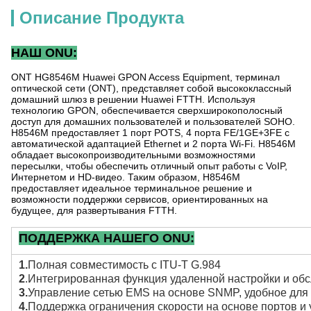
Описание Продукта
НАШ ONU:
ONT HG8546M Huawei GPON Access Equipment, терминал
оптической сети (ONT), представляет собой высококлассный
домашний шлюз в решении Huawei FTTH. Используя
технологию GPON, обеспечивается сверхширокополосный
доступ для домашних пользователей и пользователей SOHO.
H8546M предоставляет 1 порт POTS, 4 порта FE/1GE+3FE с
автоматической адаптацией Ethernet и 2 порта Wi-Fi. H8546M
обладает высокопроизводительными возможностями
пересылки, чтобы обеспечить отличный опыт работы с VoIP,
Интернетом и HD-видео. Таким образом, H8546M
предоставляет идеальное терминальное решение и
возможности поддержки сервисов, ориентированных на
будущее, для развертывания FTTH.
ПОДДЕРЖКА НАШЕГО ONU:
1.
Полная совместимость с ITU-T G.984
2
.Интегрированная функция удаленной настройки и об
3.
Управление сетью EMS на основе SNMP, удобное для
4.
Поддержка ограничения скорости на основе портов и