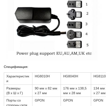
Спецификация:
Характеристик
HG8010H
HG8040H
HG811
и
Размеры
90 мм x 82 мм
176 мм x 138,5
134 мм 
(В x Ш x Г)
x 27 мм
мм x 28 мм
x 27 мм
Порты со
GPON
GPON
GPON
стороны сети