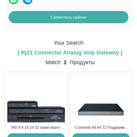
Свяжитесь сейчас
Your Search
[ Rj21 Connector Analog Voip Gateway ]
Match
2
Продукты
IAD 4 8 16 24 32 гаван ворот
Comelink 48 64 72 Поддержка
соединителя FXS сетноых-
порта RJ21 Коннектор FXS