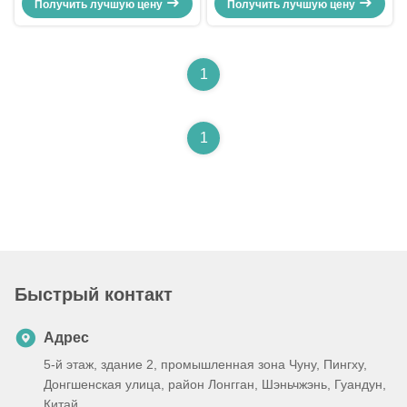
аналогов VoIP поддержки RJ21 к
Получить лучшую цену
Получить лучшую цену
Аналоговый VoIP шлюз
IP
1
1
Быстрый контакт
Адрес
5-й этаж, здание 2, промышленная зона Чуну, Пингху,
Донгшенская улица, район Лонгган, Шэньчжэнь, Гуандун,
Китай