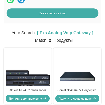
Свяжитесь сейчас
Your Search
[ Fxs Analog Voip Gateway ]
Match
2
Продукты
IAD 4 8 16 24 32 гаван ворот
Comelink 48 64 72 Поддержка
соединителя FXS сетноых-
порта RJ21 Коннектор FXS
аналогов VoIP поддержки RJ21 к
Получить лучшую цену
Получить лучшую цену
Аналоговый VoIP шлюз
IP