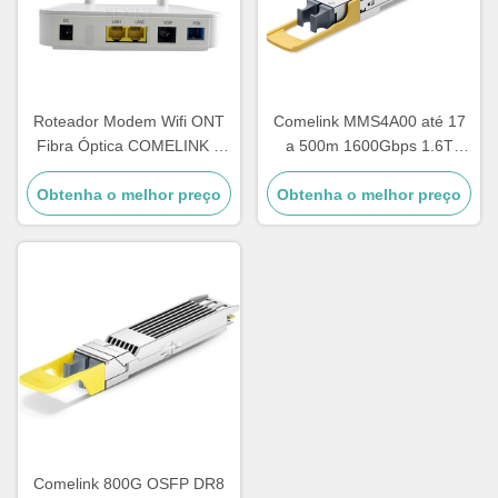
Roteador Modem Wifi ONT
Comelink MMS4A00 até 17
Fibra Óptica COMELINK 1
a 500m 1600Gbps 1.6T
GE 1 FE 1 POT 2 LAN Gpon
2xDR4 Transceptor de fibra
Obtenha o melhor preço
ONU
óptica de modo único OSFP
Obtenha o melhor preço
2xMPO 1310nm
Comelink 800G OSFP DR8