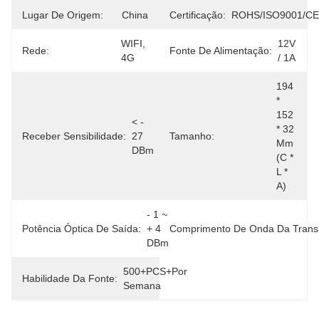
Lugar De Origem:
China
Certificação:
ROHS/ISO9001/CE
WIFI, 
12V 
Rede:
Fonte De Alimentação:
4G
/ 1A
194 
* 
152 
< - 
* 32 
Receber Sensibilidade:
27 
Tamanho:
Mm 
DBm
(C * 
L * 
A)
- 1 ~ 
Potência Óptica De Saída:
+ 4 
Comprimento De Onda Da Trans
DBm
500+PCS+por 
Habilidade Da Fonte:
Semana