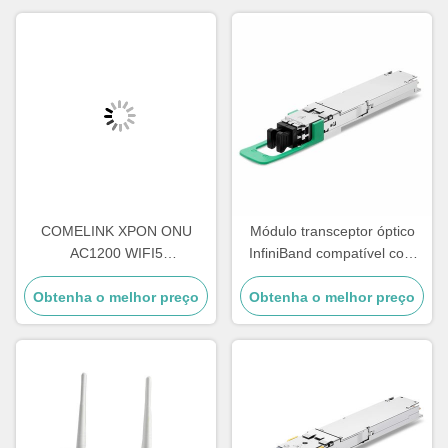
COMELINK XPON ONU
Módulo transceptor óptico
AC1200 WIFI5
InfiniBand compatível com
4GE+1POTS+WIFI
Comelink 1.6T 2 X FR4
Obtenha o melhor preço
2.4G&5.8G Wireless Onu
Obtenha o melhor preço
OSFP Flat Top PAM4
1310nm 2km Duplex
LC/UPC SMF