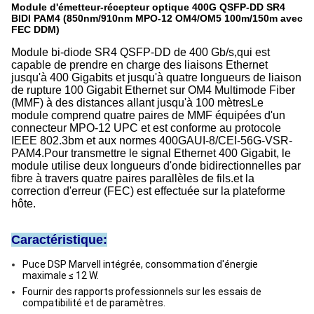
Module d'émetteur-récepteur optique 400G QSFP-DD SR4
BIDI PAM4 (850nm/910nm MPO-12 OM4/OM5 100m/150m avec
FEC DDM)
Module bi-diode SR4 QSFP-DD de 400 Gb/s,qui est
capable de prendre en charge des liaisons Ethernet
jusqu'à 400 Gigabits et jusqu'à quatre longueurs de liaison
de rupture 100 Gigabit Ethernet sur OM4 Multimode Fiber
(MMF) à des distances allant jusqu'à 100 mètresLe
module comprend quatre paires de MMF équipées d'un
connecteur MPO-12 UPC et est conforme au protocole
IEEE 802.3bm et aux normes 400GAUI-8/CEI-56G-VSR-
PAM4.Pour transmettre le signal Ethernet 400 Gigabit, le
module utilise deux longueurs d'onde bidirectionnelles par
fibre à travers quatre paires parallèles de fils.et la
correction d'erreur (FEC) est effectuée sur la plateforme
hôte.
Caractéristique:
Puce DSP Marvell intégrée, consommation d'énergie
maximale ≤ 12 W.
Fournir des rapports professionnels sur les essais de
compatibilité et de paramètres.