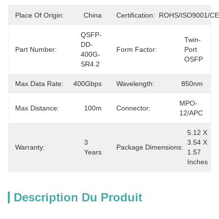
Place Of Origin:
China
Certification:
ROHS/ISO9001/CE
QSFP-
Twin-
DD-
Part Number:
Form Factor:
Port 
400G-
OSFP
SR4.2
Max Data Rate:
400Gbps
Wavelength:
850nm
MPO-
Max Distance:
100m
Connector:
12/APC
5.12 X 
3 
3.54 X 
Warranty:
Package Dimensions:
Years
1.57 
Inches
Description Du Produit