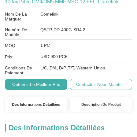
100m/150m OM4/OM5 MMF MPO-12 FEC Comelink
Nom De La
Comelink
Marque:
Numéro De
QSFP-DD-400G-SR4.2
Modèle:
1 PC
MOQ:
USD 900 PCE
Prix:
Conditions De
L/C, D/A, D/P, T/T, Western Union,
Paiement:
Obtenez Le Meilleur Prix
Contactez-Nous Maintenant
Des Informations Détaillées
Description Du Produit
Des Informations Détaillées