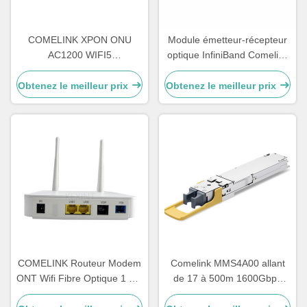
COMELINK XPON ONU
Module émetteur-récepteur
AC1200 WIFI5
optique InfiniBand Comelink
4GE+1POTS+WIFI
Compatible 1.6T 2 X FR4
2.4G&5.8G Wireless Onu
OSFP Flat Top PAM4
Obtenez le meilleur prix
Obtenez le meilleur prix
1310nm 2km Duplex
LC/UPC SMF
COMELINK Routeur Modem
Comelink MMS4A00 allant
ONT Wifi Fibre Optique 1 GE
de 17 à 500m 1600Gbps
1 FE 1 POT 2 LAN Gpon
1.6T 2xDR4 Transcepteur à