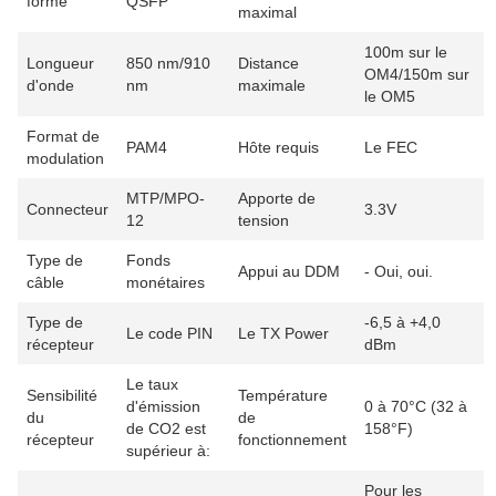
forme
QSFP
maximal
100m sur le
Longueur
850 nm/910
Distance
OM4/150m sur
d'onde
nm
maximale
le OM5
Format de
PAM4
Hôte requis
Le FEC
modulation
MTP/MPO-
Apporte de
Connecteur
3.3V
12
tension
Type de
Fonds
Appui au DDM
- Oui, oui.
câble
monétaires
Type de
-6,5 à +4,0
Le code PIN
Le TX Power
récepteur
dBm
Le taux
Sensibilité
Température
d'émission
0 à 70°C (32 à
du
de
de CO2 est
158°F)
récepteur
fonctionnement
supérieur à:
Pour les