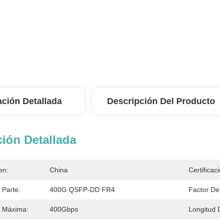
ación Detallada
Descripción Del Producto
ión Detallada
en:
China
Certificac
Parte:
400G QSFP-DD FR4
Factor De
s Máxima:
400Gbps
Longitud 