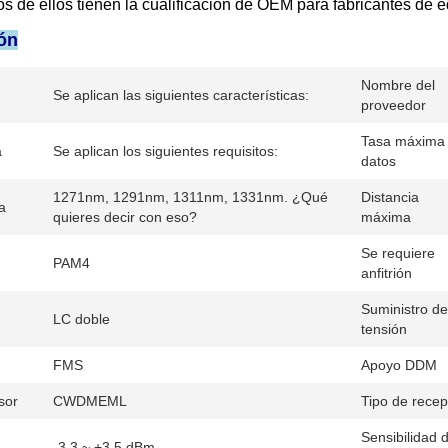
s de ellos tienen la cualificación de OEM para fabricantes de 
ón
Nombre del
Se aplican las siguientes características:
proveedor
Tasa máxima
a
Se aplican los siguientes requisitos:
datos
1271nm, 1291nm, 1311nm, 1331nm. ¿Qué
Distancia
a
quieres decir con eso?
máxima
Se requiere
PAM4
anfitrión
Suministro de
LC doble
tensión
FMS
Apoyo DDM
sor
CWDMEML
Tipo de recep
Sensibilidad d
-3,3 ~ +3,5 dBm