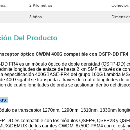
ima:
2 Kilómetros
Conector:
3 Años
Dimension
ción Del Producto
ansceptor óptico CWDM 400G compatible con QSFP-DD FR
DD FR4 es un módulo óptico de doble densidad (QSFP-DD) con
admite longitudes de enlace de hasta 2 km SMF a través de con
 la especificación 400GBASE-FR4 del grupo 100G Lambda MS
 de 400 Gigabit se transporta a través de cuatro longitudes de
ón de cuatro longitudes de onda se gestionan dentro del dispos
cas:
ulo de transceptor 1270nm, 1290nm, 1310nm, 1330nm longitude
SFP-DD es compatible con los módulos QSFP+, QSFP28 y QS
 MUX/DEMUX de los carriles CWDM, 8x50G PAM4 con el está