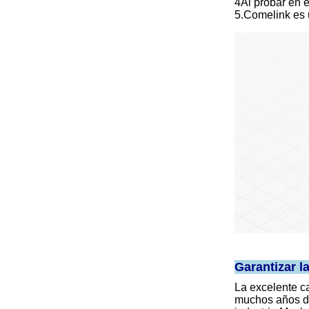
4Al probar en e
5.Comelink es u
Garantizar l
La excelente c
muchos años de