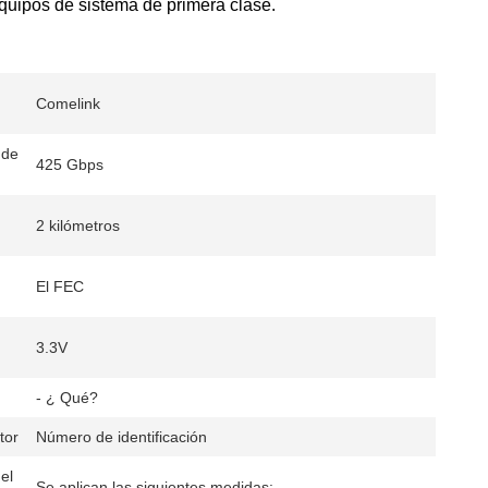
equipos de sistema de primera clase.
Comelink
 de
425 Gbps
2 kilómetros
El FEC
3.3V
- ¿ Qué?
tor
Número de identificación
el
Se aplican las siguientes medidas: