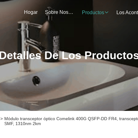
Hogar
Sobre Nosotros
Productos
Detalles De Los Producto
>
Módulo transceptor óptico Comelink 400G QSFP-DD FR4, transc
SMF, 1310nm 2km