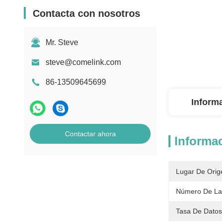
Contacta con nosotros
Mr. Steve
steve@comelink.com
86-13509645699
Inform
Contactar ahora
Informac
Lugar De Orig
Número De La 
Tasa De Dato