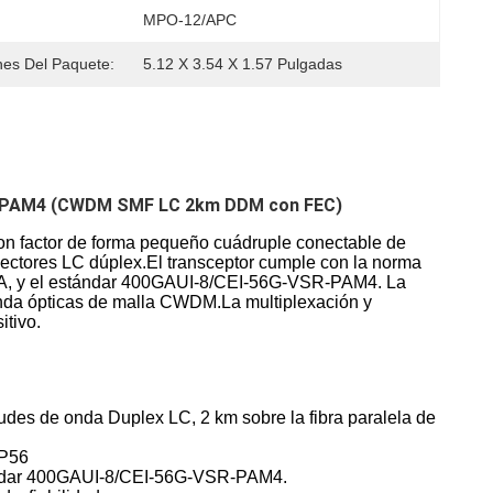
MPO-12/APC
es Del Paquete:
5.12 X 3.54 X 1.57 Pulgadas
4 PAM4 (CWDM SMF LC 2km DDM con FEC)
 factor de forma pequeño cuádruple conectable de
ectores LC dúplex.El transceptor cumple con la norma
A, y el estándar 400GAUI-8/CEI-56G-VSR-PAM4. La
 onda ópticas de malla CWDM.La multiplexación y
itivo.
s de onda Duplex LC, 2 km sobre la fibra paralela de
FP56
ndar 400GAUI-8/CEI-56G-VSR-PAM4.