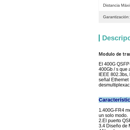
Distancia Máx
Garantización:
Descrip
Modulo de tr
El 400G QSFP-
400Gb / s que 
IEEE 802.3bs,
señal Ethernet
desmultiplexaci
Característi
1.400G-FR4 mód
un solo modo.
2.El puerto Q
3.4 Diseño de