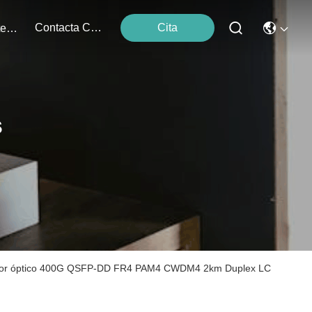
Contacta Con Nosotros
Cita
Los Acontecimientos
s
eptor óptico 400G QSFP-DD FR4 PAM4 CWDM4 2km Duplex LC