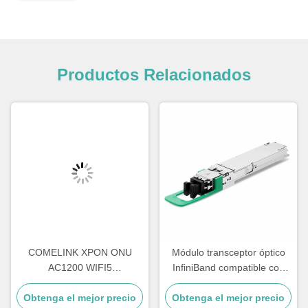
Productos Relacionados
COMELINK XPON ONU
Módulo transceptor óptico
AC1200 WIFI5
InfiniBand compatible con
4GE+1POTS+WIFI
Comelink 1.6T 2 X FR4
Obtenga el mejor precio
2.4G&5.8G Wireless Onu
Obtenga el mejor precio
OSFP Flat Top PAM4