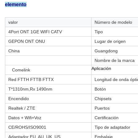
elemento
valor
Número de modelo
4Port ONT 1GE WIFI CATV
Tipo
GEPON ONT ONU
Lugar de origen
China
Guangdong
Nombre de la marca
Aplicación
Comelink
Red FTTH FTTB FTTX
Longitud de onda ópti
T*1310nm,Rx 1490nm
Botón
Encendido
Chipsets
Realtek / ZTE
Puertos
Datos + Wifi+Voz
Certificación
CE/ROHS/ISO9001
Tipo de adaptador
Adaptador EU, AU, UK, US
Embalaje