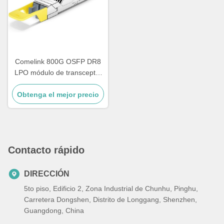
Comelink 800G OSFP DR8
LPO módulo de transceptor
óptico, compatible con
Obtenga el mejor precio
800GBASE 2 x DR4/DR8
OSFP Ethernet módulos
ópticos de modo único, 2 x
MPO-12,1310nm 500m
Contacto rápido
DIRECCIÓN
5to piso, Edificio 2, Zona Industrial de Chunhu, Pinghu,
Carretera Dongshen, Distrito de Longgang, Shenzhen,
Guangdong, China