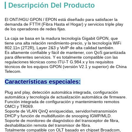
Descripción Del Producto
El ONT/HGU GPON / EPON está diseñado para satisfacer la
demanda de FTTH (Fibra Hasta el Hogar) y servicios triple play
de los operadores de redes fijas.
La caja se basa en la madura tecnología Gigabit GPON, que
tiene una alta relación rendimiento-precio, y la tecnología WiFi
802.11n (2T2R), Layer 2&3 y VoIP de alta calidad también.
Es altamente confiable y fácil de mantener, con QoS garantizada
para diferentes servicios. Y es totalmente compatible con las
regulaciones técnicas como ITU-T G.984.x y los requisitos
técnicos de los equipos GPON (versión V2.1 y superior) de China
Telecom.
Características especiales:
Plug and play, detección automática integrada, configuración
automática y tecnología de actualización automática de firmware.
Función integrada de configuración y mantenimiento remotos
OMCI y TR069.
Soporte de VLAN QinQ enriquecidas, servidor/retransmisión
DHCP y función de multidifusión de snooping IGMP/MLD.
Soporte de monitoreo de diagnóstico del transceptor de fibra,
deshabilitación remota del transmisor de fibra.
Totalmente compatible con OLT basado en chipset Broadcom,