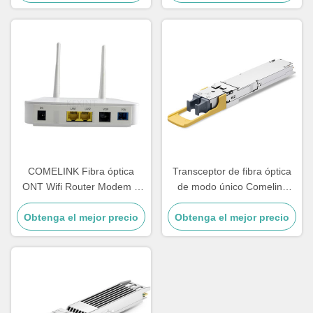
1310nm 2km Duplex
LC/UPC SMF
COMELINK Fibra óptica
Transceptor de fibra óptica
ONT Wifi Router Modem 1
de modo único Comelink
GE 1 FE 1 POT 2 LAN Gpon
MMS4A00 hasta 17 a 500m
Obtenga el mejor precio
ONU
1600Gbps 1.6T 2xDR4 Twin-
Obtenga el mejor precio
port OSFP 2xMPO 1310nm