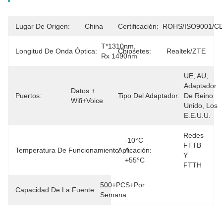
Lugar De Origen:
China
Certificación:
ROHS/ISO9001/C
T*1310nm, 
Longitud De Onda Óptica:
Chipsetes:
Realtek/ZTE
Rx 1490nm
UE, AU, 
Adaptador 
Datos + 
Puertos:
Tipo Del Adaptador:
De Reino 
Wifi+Voice
Unido, Los 
E.E.U.U.
Redes 
-10°C 
FTTB 
Temperatura De Funcionamiento:
Aplicación:
A 
Y 
+55°C
FTTH
500+PCS+por 
Capacidad De La Fuente:
Semana