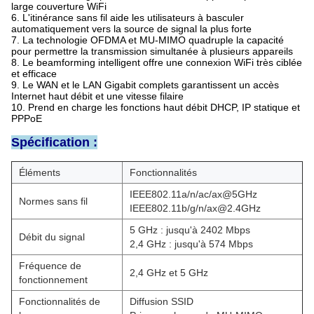
large couverture WiFi
6. L'itinérance sans fil aide les utilisateurs à basculer
automatiquement vers la source de signal la plus forte
7. La technologie OFDMA et MU-MIMO quadruple la capacité
pour permettre la transmission simultanée à plusieurs appareils
8. Le beamforming intelligent offre une connexion WiFi très ciblée
et efficace
9. Le WAN et le LAN Gigabit complets garantissent un accès
Internet haut débit et une vitesse filaire
10. Prend en charge les fonctions haut débit DHCP, IP statique et
PPPoE
Spécification :
Éléments
Fonctionnalités
IEEE802.11a/n/ac/ax@5GHz
Normes sans fil
IEEE802.11b/g/n/ax@2.4GHz
5 GHz : jusqu'à 2402 Mbps
Débit du signal
2,4 GHz : jusqu'à 574 Mbps
Fréquence de
2,4 GHz et 5 GHz
fonctionnement
Fonctionnalités de
Diffusion SSID