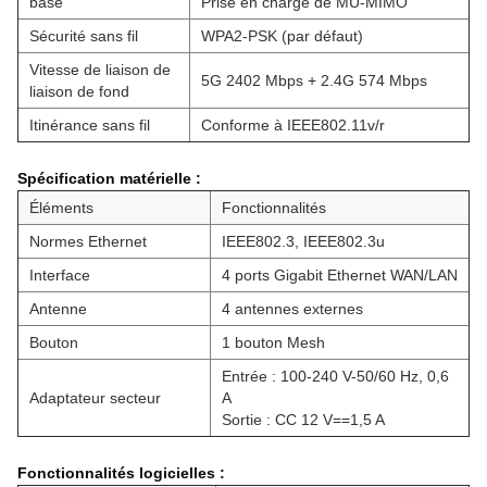
base
Prise en charge de MU-MIMO
Sécurité sans fil
WPA2-PSK (par défaut)
Vitesse de liaison de
5G 2402 Mbps + 2.4G 574 Mbps
liaison de fond
Itinérance sans fil
Conforme à IEEE802.11v/r
Spécification matérielle :
Éléments
Fonctionnalités
Normes Ethernet
IEEE802.3, IEEE802.3u
Interface
4 ports Gigabit Ethernet WAN/LAN
Antenne
4 antennes externes
Bouton
1 bouton Mesh
Entrée : 100-240 V-50/60 Hz, 0,6
Adaptateur secteur
A
Sortie : CC 12 V==1,5 A
Fonctionnalités logicielles :