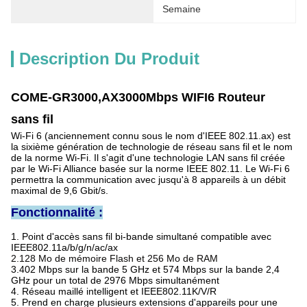
Semaine
Description Du Produit
COME-GR
3
0
0
0
,
AX30
00Mbps
WIFI6
Routeur
sans fil
Wi-Fi 6 (anciennement connu sous le nom d'IEEE 802.11.ax) est
la sixième génération de technologie de réseau sans fil et le nom
de la norme Wi-Fi. Il s'agit d'une technologie LAN sans fil créée
par le Wi-Fi Alliance basée sur la norme IEEE 802.11. Le Wi-Fi 6
permettra la communication avec jusqu'à 8 appareils à un débit
maximal de 9,6 Gbit/s.
Fonctionnalité :
1. Point d'accès sans fil bi-bande simultané compatible avec
IEEE802.11a/b/g/n/ac/ax
2.128 Mo de mémoire Flash et 256 Mo de RAM
3.402 Mbps sur la bande 5 GHz et 574 Mbps sur la bande 2,4
GHz pour un total de 2976 Mbps simultanément
4. Réseau maillé intelligent et IEEE802.11K/V/R
5. Prend en charge plusieurs extensions d'appareils pour une