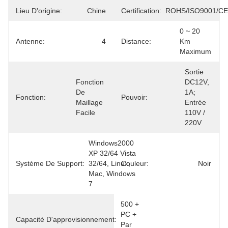
Lieu D'origine:
Chine
Certification:
ROHS/ISO9001/CE
0 ~ 20 
Antenne:
4
Distance:
Km 
Maximum
Sortie 
Fonction 
DC12V, 
De 
1A; 
Fonction:
Pouvoir:
Maillage 
Entrée 
Facile
110V / 
220V
Windows2000 
XP 32/64 Vista 
Système De Support:
32/64, Linux, 
Couleur:
Noir
Mac, Windows 
7
500 + 
PC + 
Capacité D'approvisionnement:
Par 