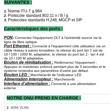
SUIVANTES :
Norme ITU-T g.984
1.
Protocole standard 802.11 n / B / g
2.
Protocoles standards H.248, MGCP et SIP
3.
Caractéristiques des ports :
PON
:
Connectez l'équipement OLT à l'extrémité source via la
ligne de fibre optique.
Port Ethernet :
Connecté à l'équipement côté utilisateur via un
câble réseau à paires torsadées, la vitesse du port lan 1 est de
10 / 100 / 1000 M, adaptative, la vitesse du port lan 2 - lan 4 est
de 10 / 100 M adaptative.
Bouton de réinitialisation :
Redémarrez l'équipement ;
Appuyez et maintenez enfoncé pendant plus de 3 secondes et le
système reviendra aux paramètres d'usine par défaut.
Bouton LED :
Marche/arrêt de l'indicateur LED
Alimentation
interrupteur :
Marche/arrêt
Interface d'alimentation :
Connecté à une alimentation
externe.
NOTRE ONU PREND EN CHARGE :
1
. 4094 VLAN