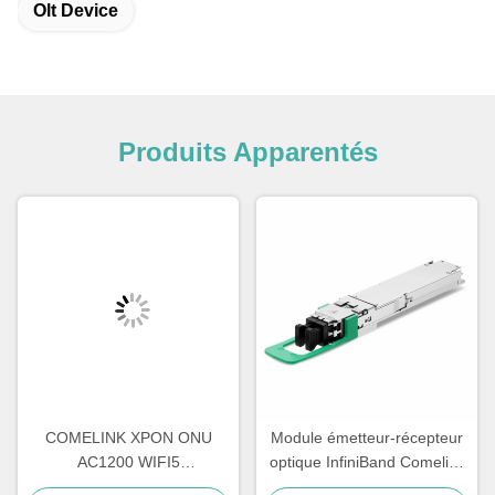
Olt Device
Produits Apparentés
COMELINK XPON ONU
Module émetteur-récepteur
AC1200 WIFI5
optique InfiniBand Comelink
4GE+1POTS+WIFI
Compatible 1.6T 2 X FR4