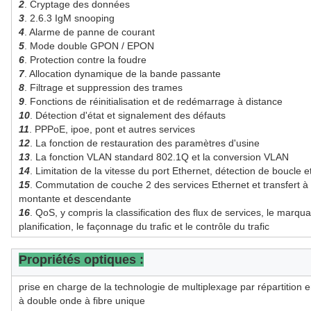
2
. Cryptage des données
3
.
2.6.3 IgM snooping
4
. Alarme de panne de courant
5
. Mode double GPON / EPON
6
.
Protection contre la foudre
7
.
Allocation dynamique de la bande passante
8
. Filtrage et suppression des trames
9
. Fonctions de réinitialisation et de redémarrage à distance
10
. Détection d'état et signalement des défauts
11
.
PPPoE, ipoe, pont et autres services
12
. La fonction de restauration des paramètres d'usine
13
.
La fonction VLAN standard 802.1Q et la conversion VLAN
14
.
Limitation de la vitesse du port Ethernet, détection de boucle e
15
. Commutation de couche 2 des services Ethernet et transfert à l
montante et descendante
16
.
QoS, y compris la classification des flux de services, le marquage
planification, le façonnage du trafic et le contrôle du trafic
Propriétés optiques :
prise en charge de la technologie de multiplexage par répartition e
à double onde à fibre unique