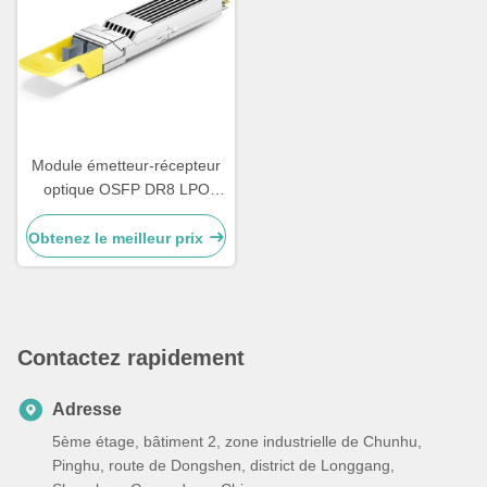
Module émetteur-récepteur
optique OSFP DR8 LPO
800G Comelink, Compatible
avec les modules optiques
Obtenez le meilleur prix
monomodes Ethernet OSFP
800GBASE 2 x DR4/DR8, 2
x MPO-12, 1310nm 500m
Contactez rapidement
Adresse
5ème étage, bâtiment 2, zone industrielle de Chunhu,
Pinghu, route de Dongshen, district de Longgang,