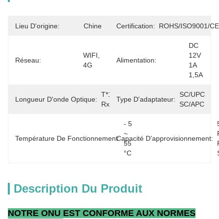
Lieu D'origine:
Chine
Certification:
ROHS/ISO9001/CE
DC 
WIFI, 
12V 
Réseau:
Alimentation:
4G
1A 
1,5A
T*1310nm, 
SC/UPC 
Longueur D'onde Optique:
Type D'adaptateur:
Rx 1490nm
SC/APC
- 5 
~ 
Température De Fonctionnement:
Capacité D'approvisionnement:
55 
°C
Description Du Produit
NOTRE ONU EST CONFORME AUX NORMES