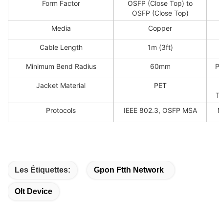
Form Factor
OSFP (Close Top) to
OSFP (Close Top)
Media
Copper
Cable Length
1m (3ft)
Minimum Bend Radius
60mm
P
Jacket Material
PET
Protocols
IEEE 802.3, OSFP MSA
Les Étiquettes:
Gpon Ftth Network
Olt Device