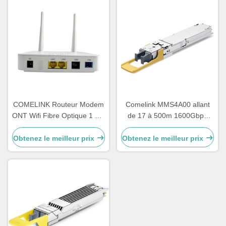
COMELINK Routeur Modem
Comelink MMS4A00 allant
ONT Wifi Fibre Optique 1 GE
de 17 à 500m 1600Gbps
1 FE 1 POT 2 LAN Gpon
1.6T 2xDR4 Transcepteur à
ONU
fibre optique à double port
Obtenez le meilleur prix
Obtenez le meilleur prix
OSFP 2xMPO 1310nm à
mode unique