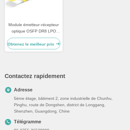
Module émetteur-récepteur
optique OSFP DR8 LPO
800G Comelink, Compatible
avec les modules optiques
Obtenez le meilleur prix
monomodes Ethernet OSFP
800GBASE 2 x DR4/DR8, 2
x MPO-12, 1310nm 500m
Contactez rapidement
Adresse
5ème étage, bâtiment 2, zone industrielle de Chunhu,
Pinghu, route de Dongshen, district de Longgang,
Shenzhen, Guangdong, Chine
Télégramme