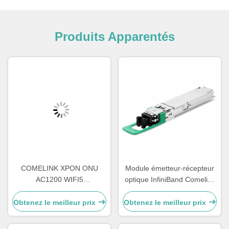
Produits Apparentés
COMELINK XPON ONU
Module émetteur-récepteur
AC1200 WIFI5
optique InfiniBand Comelink
4GE+1POTS+WIFI
Compatible 1.6T 2 X FR4
2.4G&5.8G Wireless Onu
OSFP Flat Top PAM4
Obtenez le meilleur prix
Obtenez le meilleur prix
1310nm 2km Duplex
LC/UPC SMF