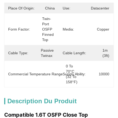
Place Of Origin:
China
Use:
Datacenter
Twin-
Port 
Form Factor:
OSFP 
Media:
Copper
Finned 
Top
Passive 
1m 
Cable Type:
Cable Length:
Twinax
(3ft)
0 To 
70°C 
Commercial Temperature Range:
Supply Ability:
10000
(32 To 
158°F)
Description Du Produit
Compatible 1.6T OSFP Close Top