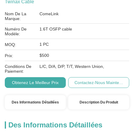
Twinax Cable
Nom De La
ComeLink
Marque:
Numéro De
1.6T OSFP cable
Modèle:
1 PC
MOQ:
$500
Prix:
Conditions De
L/C, D/A, D/P, T/T, Western Union,
Paiement:
Obtenez Le Meilleur Prix
Contactez-Nous Maintenant
Des Informations Détaillées
Description Du Produit
Des Informations Détaillées