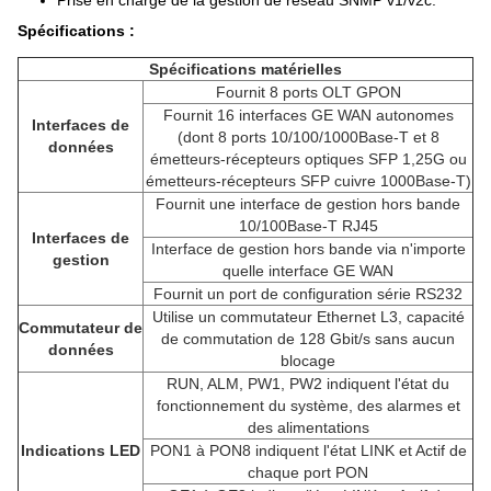
Prise en charge de la gestion de réseau SNMP v1/v2c.
Spécifications :
Spécifications matérielles
Fournit 8 ports OLT GPON
Fournit 16 interfaces GE WAN autonomes
Interfaces de
(dont 8 ports 10/100/1000Base-T et 8
données
émetteurs-récepteurs optiques SFP 1,25G ou
émetteurs-récepteurs SFP cuivre 1000Base-T)
Fournit une interface de gestion hors bande
10/100Base-T RJ45
Interfaces de
Interface de gestion hors bande via n'importe
gestion
quelle interface GE WAN
Fournit un port de configuration série RS232
Utilise un commutateur Ethernet L3, capacité
Commutateur de
de commutation de 128 Gbit/s sans aucun
données
blocage
RUN, ALM, PW1, PW2 indiquent l'état du
fonctionnement du système, des alarmes et
des alimentations
Indications LED
PON1 à PON8 indiquent l'état LINK et Actif de
chaque port PON