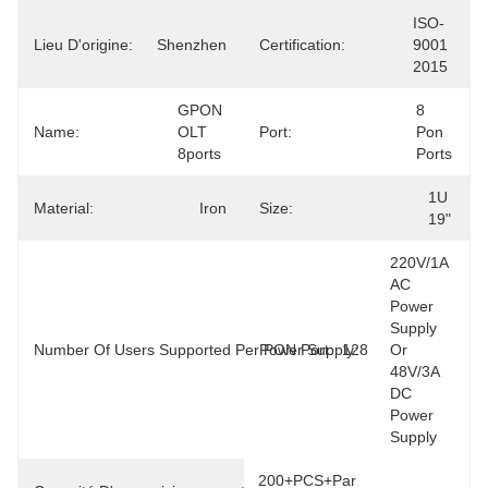
ISO-
Lieu D'origine:
Shenzhen
Certification:
9001 
2015
GPON 
8  
Name:
OLT 
Port:
Pon 
8ports
Ports
1U 
Material:
Iron
Size:
19"
220V/1A  
AC 
Power 
Supply 
Number Of Users Supported Per PON Port:
Power Supply:
128
Or 
48V/3A 
DC 
Power 
Supply
200+PCS+par 