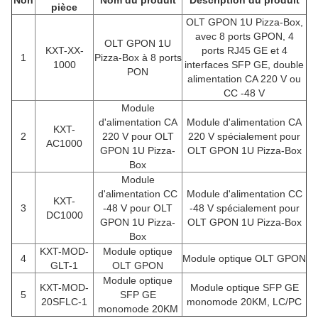
Non
Nom du produit
Description du produit
pièce
OLT GPON 1U Pizza-Box,
avec 8 ports GPON, 4
OLT GPON 1U
KXT-XX-
ports RJ45 GE et 4
1
Pizza-Box à 8 ports
1000
interfaces SFP GE, double
PON
alimentation CA 220 V ou
CC -48 V
Module
d'alimentation CA
Module d'alimentation CA
KXT-
2
220 V pour OLT
220 V spécialement pour
AC1000
GPON 1U Pizza-
OLT GPON 1U Pizza-Box
Box
Module
d'alimentation CC
Module d'alimentation CC
KXT-
3
-48 V pour OLT
-48 V spécialement pour
DC1000
GPON 1U Pizza-
OLT GPON 1U Pizza-Box
Box
KXT-MOD-
Module optique
4
Module optique OLT GPON
GLT-1
OLT GPON
Module optique
KXT-MOD-
Module optique SFP GE
5
SFP GE
20SFLC-1
monomode 20KM, LC/PC
monomode 20KM