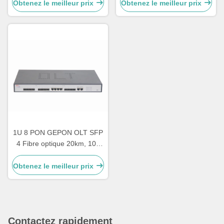
pour la sécurité/IdO/nuage
Obtenez le meilleur prix
Obtenez le meilleur prix
1U 8 PON GEPON OLT SFP
4 Fibre optique 20km, 10g
EPON OLT 1 / 64 ONT
Uplink
Obtenez le meilleur prix
Contactez rapidement