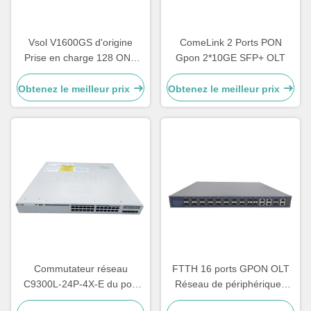
Vsol V1600GS d'origine
ComeLink 2 Ports PON
Prise en charge 128 ONU
Gpon 2*10GE SFP+ OLT
10GE PON Mini OLT 1 Port
VSOL OLT GPON OLT
Obtenez le meilleur prix
Obtenez le meilleur prix
Commutateur réseau
FTTH 16 ports GPON OLT
C9300L-24P-4X-E ​​du port
Réseau de périphériques
POE 4x10G de C9300L 24
Matériau en fer 25G