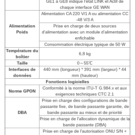
GE1 à GE8 indique l'état LINK et Actif de
chaque interface GE WAN
Alimentation CA 220 V/1 A ou alimentation CC
-48 V/3 A
Alimentation
Prise en charge de deux sources
Poids
d'alimentation avec un module d'alimentation
enfichable
Consommation électrique typique de 50 W
Température du
6,8 kg
boîtier
Taille
0～55℃
Interfaces de
440 mm (longueur) * 391 mm (largeur) * 44
données
mm (hauteur)
Fonctions logicielles
Conformité à la norme ITU-T G.984.x et aux
Norme GPON
exigences techniques CTC 2.1
Prise en charge des configurations de bande
passante fixe, de bande passante garantie, de
DBA
bande passante au mieux et de priorité
Prise en charge de l'allocation dynamique de la
bande passante (DBA)
Prise en charge de l'autorisation ONU S/N +