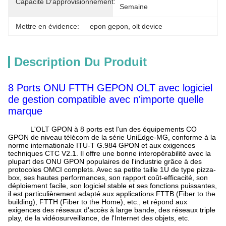
Capacité D'approvisionnement:
Semaine
Mettre en évidence:
epon gepon
, 
olt device
Description Du Produit
8 Ports ONU FTTH GEPON OLT avec logiciel
de gestion compatible avec n'importe quelle
marque
L'OLT GPON à 8 ports est l'un des équipements CO
GPON de niveau télécom de la série UniEdge-MG, conforme à la
norme internationale ITU-T G.984 GPON et aux exigences
techniques CTC V2.1. Il offre une bonne interopérabilité avec la
plupart des ONU GPON populaires de l'industrie grâce à des
protocoles OMCI complets. Avec sa petite taille 1U de type pizza-
box, ses hautes performances, son rapport coût-efficacité, son
déploiement facile, son logiciel stable et ses fonctions puissantes,
il est particulièrement adapté aux applications FTTB (Fiber to the
building), FTTH (Fiber to the Home), etc., et répond aux
exigences des réseaux d'accès à large bande, des réseaux triple
play, de la vidéosurveillance, de l'Internet des objets, etc.