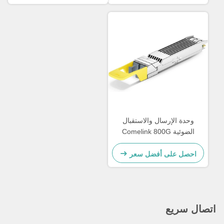
شبكة محلية، Gpon ONU
تيرابايت، 2xDR4، منفذ مزدوج
OSFP، 2xMPO، 1310 نانومتر،
ألياف أحادية الوضع
وحدة الإرسال والاستقبال
الضوئية Comelink 800G
OSFP DR8 LPO، متوافقة مع
وحدات الإرسال والاستقبال
احصل على أفضل سعر
الضوئية أحادية النمط OSFP
Ethernet 800GBASE 2 x
DR4/DR8، 2 x MPO-12،
1310 نانومتر 500 متر
صال سريع