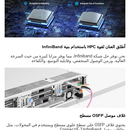
نان لقوة HPC باستخدام بنية InfiniBand
نحن نوفر حل شبكة Infiniband، مما يوفر مزايا كبيرة من حيث السرعة
الية، وزمن الوصول المنخفض، وقابلية التوسع، والكفاءة.
 موصل OSFP مسطح
يحتوي غلاف OSFP على سطح علوي مسطح ويستخدم في المحولات، مثل
محول ConnectX-7 InfiniBand.