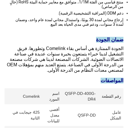
منتج قياسي من الفئة 1/1M، متوافق مع معايير حماية البيئة RoHS (خالٍ
الرصاص).
يصية الرقمية).
إرجاع مجاني لمدة 30 يومًا، واستبدال مجاني لمدة عام واحد، وضمان
ى الحياة بعد البيع.
ان الجودة
الجودة الممتازة هي أساس بقاء Comelink وتطورها. فريق
شغيل لدينا خبراء يتمتعون بخبرة سنوات عديدة في صناعة
تصالات الضوئية. الشركات المصنعة لدينا هي شركات مصنعة
من الدرجة الأولى في الصناعة. يتمتع العديد منهم بمؤهلات OEM
نعي معدات النظام من الدرجة الأولى.
مواصفات
QSFP-DD-400G-
اسم
م القطعة
Comelink
DR4
المورد
أقصى
مل
425 جيجابت في
QSFP-DD
معدل
شكل
الثانية
للبيانات