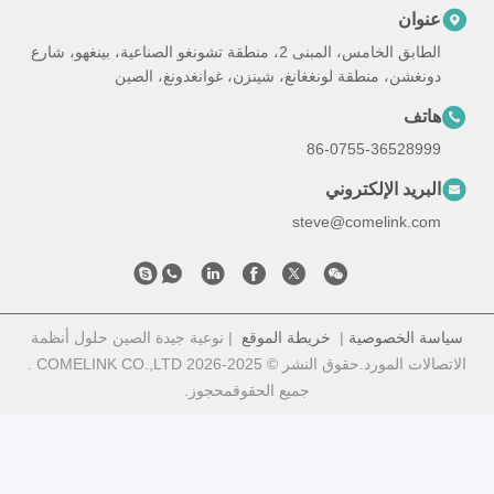
عنوان
الطابق الخامس، المبنى 2، منطقة تشونغو الصناعية، بينغهو، شارع
دونغشن، منطقة لونغغانغ، شينزن، غوانغدونغ، الصين
هاتف
86-0755-36528999
البريد الإلكتروني
steve@comelink.com
ياسة الخصوصية
|
خريطة الموقع
| نوعية جيدة الصين حلول أنظمة
الاتصالات المورد.حقوق النشر © 2025-2026 COMELINK CO.,LTD .
جميع الحقوقمحجوز.