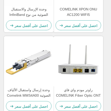
COMELINK XPON ONU
وحدة الإرسال والاستقبال
AC1200 WIFI5
الضوئية من نوع InfiniBand
4GE+1POTS+WIFI
المتوافقة مع Comelink 1.6T 2
2.4G&5.8G Wireless Onu
X FR4 OSFP ذات السطح
احصل على أفضل سعر
احصل على أفضل سعر
المسطح PAM4 1310nm 2km
مزدوجة LC/UPC SMF
راوتر مودم واي فاي
وحدة إرسال واستقبال الألياف
COMELINK Fiber Optic ONT
الضوئية Comelink MMS4A00
1 جيجابت إيثرنت، 1 فاست
تصعد من 17 إلى 500 متر،
إيثرنت، 1 خط هاتف، 2 منفذ
1600 جيجابت في الثانية، 1.6
احصل على أفضل سعر
احصل على أفضل سعر