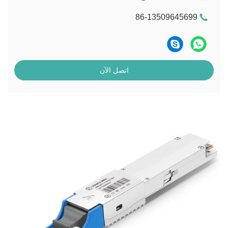
86-13509645699
اتصل الآن