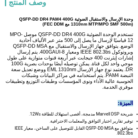
وصف المنتج
وحدة الإرسال والاستقبال الضوئية QSFP-DD DR4 PAM4 400G
تستخدم الوحدة الضوئية QSFP-DD DR4 400G موصل MPO-
12 قياسيًا لإرسال ما يصل إلى 500 متر عبر الألياف أحادية
الوضع. يتوافق جهاز الإرسال والاستقبال مع QSFP-DD MSA
وبروتوكول IEEE 802.3bs ومعيار 400GAUI-8. يتم إرسال
إشارات إيثرنت 400 جيجابت عبر أربعة قنوات متوازية على طول
موجي واحد لكل قناة. يمكن توصيله أيضًا بوحدات بصرية 100G
DR. يعتمد نوع جهاز الإرسال EML 1310nm ووضع تعديل سعة
النبضة PAM4. يتم استخدامه في مراكز البيانات وشبكات
وسبة عالية الأداء ونوى المؤسسات وطبقات التوزيع وتطبيقات
ري الخدمة.
يزة:
دمجة، أقصى استهلاك للطاقة ≤12W.
ير تقارير اختبار التوافق والمعلمات الاحترافية.
متوافق مع QSFP-DD MSA القابل للتوصيل على الساخن، معيار IEEE
802.3