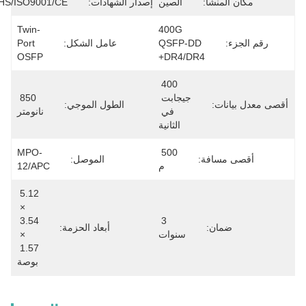
مكان المنشأ:
الصين
إصدار الشهادات:
ROHS/ISO9001/CE
Twin-
400G 
رقم الجزء:
QSFP-DD 
عامل الشكل:
Port 
OSFP
DR4/DR4+
400 
جيجابت 
850 
قصى معدل بيانات:
الطول الموجي:
في 
نانومتر
الثانية
MPO-
500 
أقصى مسافة:
الموصل:
م
12/APC
5.12 
× 
3.54 
3 
ضمان:
أبعاد الحزمة:
سنوات
× 
1.57 
بوصة