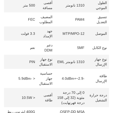
طول
أقصى
1310 نانومتر
500 متر
موجي
مسافة
سيق
المضيف
FEC
PAM4
تعديل
المطلوب
جهد
موصل
MTP/MPO-12
3.3 فولت
الإمداد
دعم
ع الكابل
SMF
نعم
DDM
ع جهاز
نوع جهاز
1310 نانومتر EML
PIN
إرسال
الاستقبال
حساسية
قة
-2.9~+4.0dBm
جهاز
< -5.9dBm
إرسال
الاستقبال
0 إلى 70 درجة
جة حرارة
أقصى
مئوية (32 إلى 158
< 10.5W
تشغيل
طاقة
درجة فهرنهايت)
QSFP-DD MSA,
400G إيثرنت، ربط