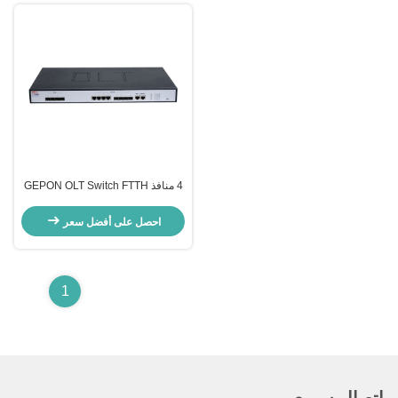
4 منافذ GEPON OLT Switch FTTH
Architecture Network 20KM
Support 64 ONU GXPO GXSPON
احصل على أفضل سعر
1
اتصال سريع