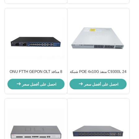
C9300L 24 منفذ POE 4x10G شبكة
8 منافذ ONU FTTH GEPON OLT
التبديل C9300L-24P-4X-E ​​للأمن /
مع برنامج إدارة يتوافق مع أي علامة
إنترنت الأشياء / سحابة
تجارية
احصل على أفضل سعر
احصل على أفضل سعر