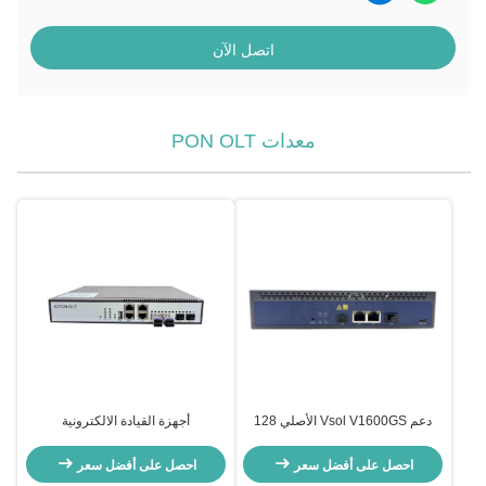
اتصل الآن
معدات PON OLT
دعم Vsol V1600GS الأصلي 128
أجهزة القيادة الالكترونية
ONU 10GE PON Mini OLT 1 منفذ
VSOL OLT GPON OLT
احصل على أفضل سعر
احصل على أفضل سعر