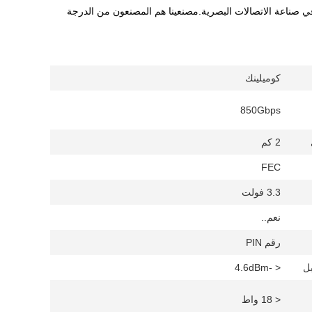
في صناعة الاتصالات البصرية.مصنعينا هم المصنعون من الدرجة
كوميلينك
850Gbps
2 كم
FEC
3.3 فولت
نعم..
رقم PIN
ل
< -4.6dBm
< 18 واط