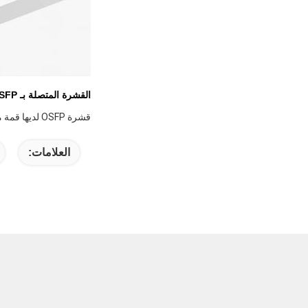
القشرة المتصلة بـ OSFP
قشرة OSFP لديها قمة مسطحة وتستخدم في المحولات ، مثل بطاقات محولات ConnectX-7 InfiniBand.
العلامات: