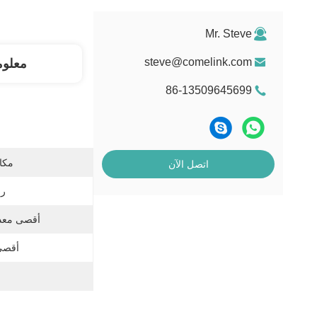
Mr. Steve
steve@comelink.com
معلوم
86-13509645699
مكان
اتصل الآن
رق
أقصى معدل
أقصى