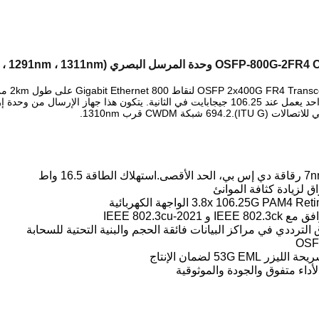
1271nm ، 1291nm ، 13 ، و 1331nm ، 2km ، SMF ، CS مزدوج ، DOM)
ITU شبكة CWDM قرب 1310nm.
3.8x 106.25G  الواجهة الكهربائية