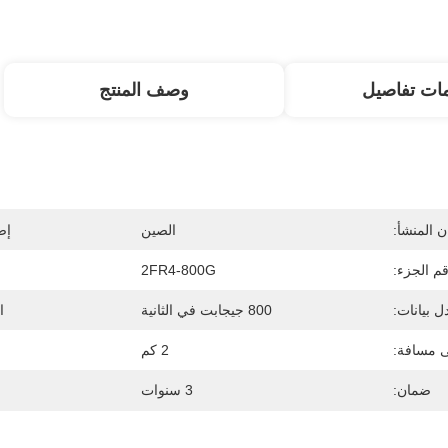
ات تفاصيل
وصف المنتج
 المنشأ:
الصين
إص
م الجزء:
2FR4-800G
 بيانات:
800 جيجابت في الثانية
ا
 مسافة:
2 كم
ضمان:
3 سنوات