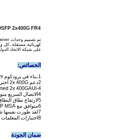
OSFP-800G-2FR4 OSFP 2x400G FR4 وحدة المرسل البصري (11nm
على شبكة الاتحاد الدولي للاتصالات ( G).694.2
الخصائص:
1.بناء في برودكوم 7nm رقاقة دي إس بي، الحد الأقصى.استهلاك الطاقة 16.5 واط
2دعم 2x 400G اختراق لزيادة كثافة الموانئ
PAM4 Retimed 2x 400GAUI-4
4الاتصال السريع متوافق مع IEEE 802.3ck و IEEE 802.3cu-2021
5لارتفاع نطاق النطاق الترددي في مراكز البيانات فائقة الحجم والبنية التحتية للسحابة
6متوافق مع OSFP MSA
7لقد طورت نفسها شريحة الليزر 53G EML لضمان الإنتاج
8اختبارات المعلمات لأداء متفوق والجودة والموثوقية
ضمان الجودة