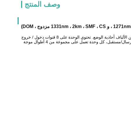
وصف المنتج
تم تصميم وحدات OSFP 2x400G FR4 Transceiver لنقاط 800 Gigabit Ethernet على طول 2km من الألياف أحادية الوضع. تحتوي الوحدة على 8 قنوات دخول / خروج
كهربائية مستقلة ،كل واحد يعمل عند 106.25 جيجابايت في الثانية. يتكون هذا جهاز الإرسال من وحدة إرسال/مستقبل، كل وحدة تعمل على مجموعة من 4 أطوال موجة