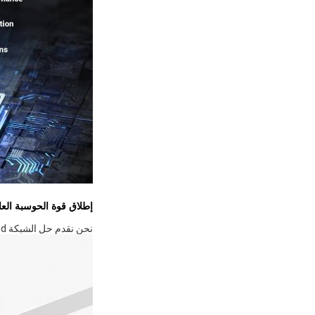
إطلاق قوة الحوسبة العالية مع
نحن نقدم حل الشبكة Infiniband، والتي تقدم مزايا كبيرة من حيث السرعة العالية، وانخفاض فترة التأخير، قابلية التوسع، والكفاءة.