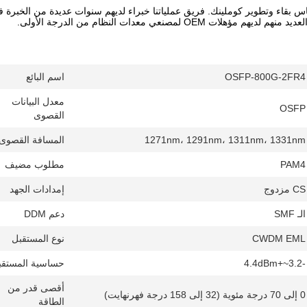
س بقاء وتطوير كوملينك. فريق عملياتنا خبراء لديهم سنوات عديدة من الخبرة 
لات OEM لمصنعي معدات النظام من الدرجة الأولى.
OSFP-800G-2FR4
اسم البائع
معدل البيانات
OSFP
القصوى
1271nm، 1291nm، 1311nm، 1331nm
المسافة القصوى
PAM4
مطلوب مضيف
CS مزدوج
إمدادات الجهد
الـ SMF
دعم DDM
CWDM EML
نوع المستقبل
-3.2~+4.4dBm
حساسية المستقب
أقصى قدر من
0 إلى 70 درجة مئوية (32 إلى 158 درجة فهرنهايت)
الطاقة