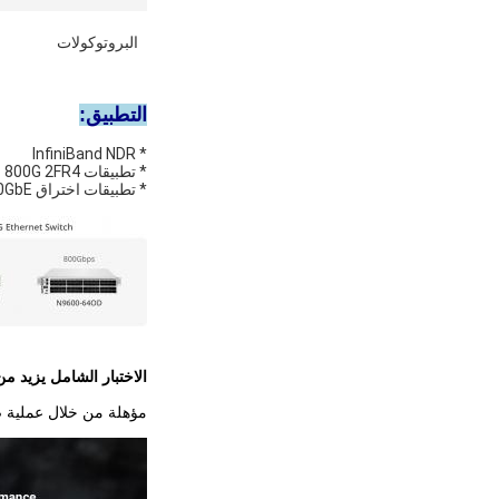
البروتوكولات
التطبيق:
* InfiniBand NDR
* تطبيقات 800G 2FR4 مع FEC
* تطبيقات اختراق 2x400GbE
الاختبار الشامل يزيد من
مؤهلة من خلال عملية ص