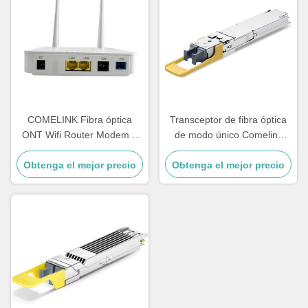
COMELINK Fibra óptica
Transceptor de fibra óptica
ONT Wifi Router Modem 1
de modo único Comelink
GE 1 FE 1 POT 2 LAN Gpon
MMS4A00 hasta 17 a 500m
Obtenga el mejor precio
ONU
1600Gbps 1.6T 2xDR4 Twin-
Obtenga el mejor precio
port OSFP 2xMPO 1310nm