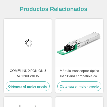
Productos Relacionados
COMELINK XPON ONU
Módulo transceptor óptico
AC1200 WIFI5
InfiniBand compatible con
4GE+1POTS+WIFI
Comelink 1.6T 2 X FR4
Obtenga el mejor precio
2.4G&5.8G Wireless Onu
Obtenga el mejor precio
OSFP Flat Top PAM4
1310nm 2km Duplex
LC/UPC SMF