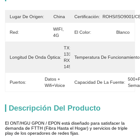
Lugar De Origen:
China
Certificación:
ROHS/ISO9001/C
WIFI, 
Red:
El Color:
Blanco
4G
TX: 
1310nm, 
Longitud De Onda Óptica:
Temperatura De Funcionamiento
RX: 
1490nm
Datos + 
500+P
Puertos:
Capacidad De La Fuente:
Wifi+Voice
Sema
Descripción Del Producto
El ONT/HGU GPON / EPON está diseñado para satisfacer la
demanda de FTTH (Fibra Hasta el Hogar) y servicios de triple
play de los operadores de redes fijas.