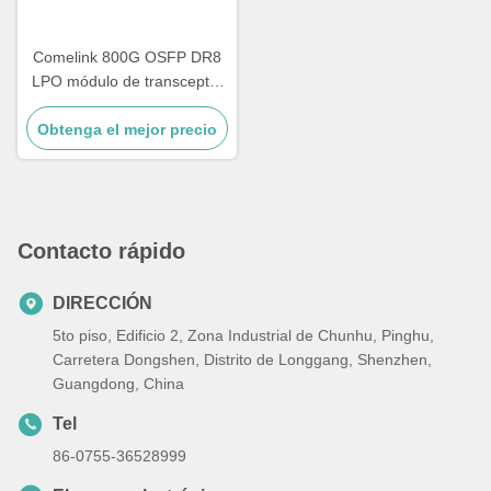
Comelink 800G OSFP DR8
LPO módulo de transceptor
óptico, compatible con
Obtenga el mejor precio
800GBASE 2 x DR4/DR8
OSFP Ethernet módulos
ópticos de modo único, 2 x
MPO-12,1310nm 500m
Contacto rápido
DIRECCIÓN
5to piso, Edificio 2, Zona Industrial de Chunhu, Pinghu,
Carretera Dongshen, Distrito de Longgang, Shenzhen,
Guangdong, China
Tel
86-0755-36528999